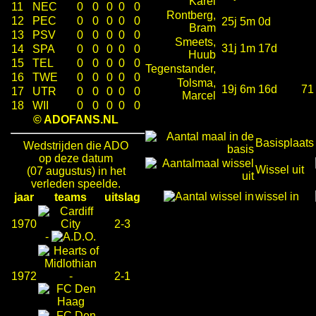
Karel
11
NEC
0
0
0
0
0
Rontberg,
12
PEC
0
0
0
0
0
25j 5m 0d
Bram
13
PSV
0
0
0
0
0
Smeets,
31j 1m 17d
14
SPA
0
0
0
0
0
Huub
15
TEL
0
0
0
0
0
Tegenstander,
16
TWE
0
0
0
0
0
Tolsma,
19j 6m 16d
71
17
UTR
0
0
0
0
0
Marcel
18
WII
0
0
0
0
0
© ADOFANS.NL
Basisplaats
Wedstrijden die ADO
op deze datum
Wissel uit
(07 augustus) in het
verleden speelde.
wissel in
jaar
teams
uitslag
1970
2-3
-
1972
-
2-1