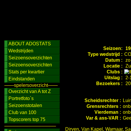
ABOUT ADOSTATS
Seizoen:
19
Wedstrijden
Type wedstrijd :
CO
Seizoensoverzichten
Datum :
zo
Seizoensoverzichten
Locatie :
Zu
Stats per kwartier
Clubs :
Uitslag :
2-1
Eindstanden
Bezoekers :
20
───spelersoverzicht───
Overzicht van A tot Z
Portretfoto`s
Scheidsrechter :
Lui
Seizoenstotalen
Grensrechters :
onb
Vierdeman :
onb
Club van 100
Var & ass-VAR :
Gee
Topscorers top 75
────────────────
Dirven, Van Kapel, Warnaar, Sal