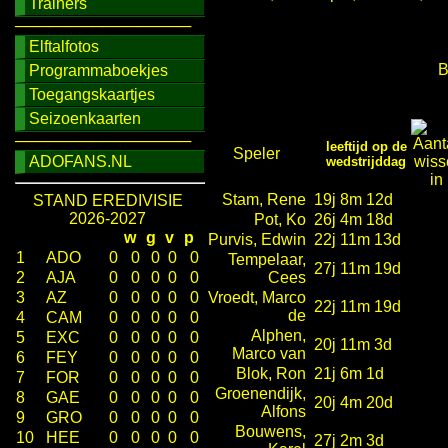
Trainers
────────────────
Elftalfotos
B
Programmaboekjes
Toegangskaartjes
Seizoenkaarten
────────────────
leeftijd op de
Speler
ADOFANS.NL
wedstrijddag
Stam, Rene
19j 8m 12d
STAND EREDIVISIE
2026-2027
Pot, Ko
26j 4m 18d
w
g
v
p
Purvis, Edwin
22j 11m 13d
1
ADO
0
0
0
0
0
Tempelaar,
27j 11m 19d
2
AJA
0
0
0
0
0
Cees
3
AZ
0
0
0
0
0
Vroedt, Marco
22j 11m 19d
de
4
CAM
0
0
0
0
0
Alphen,
5
EXC
0
0
0
0
0
20j 11m 3d
Marco van
6
FEY
0
0
0
0
0
Blok, Ron
21j 6m 1d
7
FOR
0
0
0
0
0
Groenendijk,
8
GAE
0
0
0
0
0
20j 4m 20d
Alfons
9
GRO
0
0
0
0
0
Bouwens,
10
HEE
0
0
0
0
0
27j 2m 3d