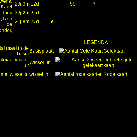
wens,
29j 3m 12d
59
?
Karel
, Tony
32j 2m 21d
, Ron
21j 8m 27d
59
de
ander,
LEGENDA
Basisplaats
Gelekaart
Dubbele gele
Wissel uit
kaart
wissel in
Rode kaart