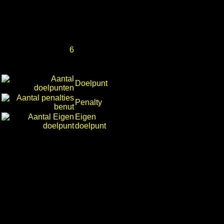
6
Doelpunt
Penalty
Eigen
doelpunt