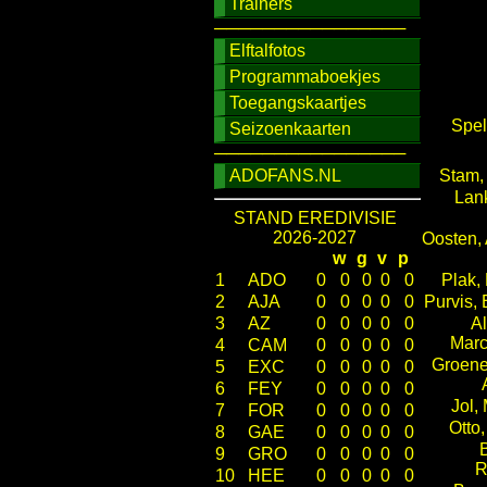
Trainers
────────────────
Elftalfotos
Programmaboekjes
Toegangskaartjes
Spel
Seizoenkaarten
────────────────
ADOFANS.NL
Stam,
Lan
STAND EREDIVISIE
2026-2027
Oosten, 
w
g
v
p
1
ADO
0
0
0
0
0
Plak,
2
AJA
0
0
0
0
0
Purvis,
3
AZ
0
0
0
0
0
A
Marc
4
CAM
0
0
0
0
0
Groene
5
EXC
0
0
0
0
0
6
FEY
0
0
0
0
0
Jol,
7
FOR
0
0
0
0
0
Otto,
8
GAE
0
0
0
0
0
9
GRO
0
0
0
0
0
R
10
HEE
0
0
0
0
0