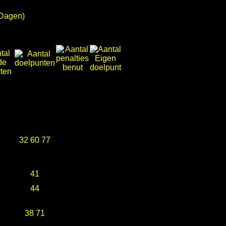
 Dagen)
32 60 77
41
44
38 71