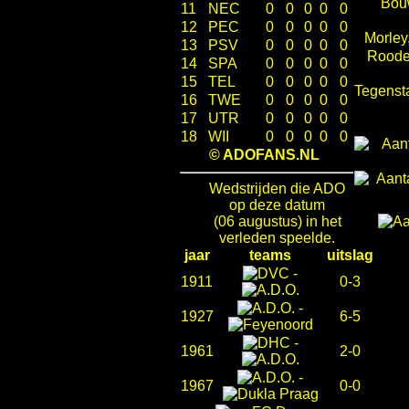
Bou
11
NEC
0
0
0
0
0
12
PEC
0
0
0
0
0
Morley
13
PSV
0
0
0
0
0
Roode
14
SPA
0
0
0
0
0
15
TEL
0
0
0
0
0
Tegenst
16
TWE
0
0
0
0
0
17
UTR
0
0
0
0
0
18
WII
0
0
0
0
0
© ADOFANS.NL
Wedstrijden die ADO
op deze datum
(06 augustus) in het
verleden speelde.
jaar
teams
uitslag
-
1911
0-3
-
1927
6-5
-
1961
2-0
-
1967
0-0