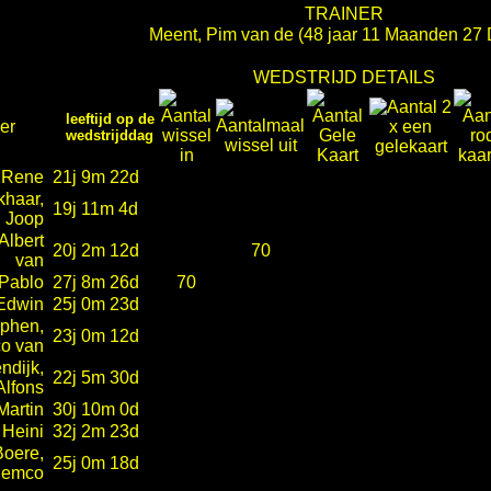
TRAINER
Meent, Pim van de
(48 jaar 11 Maanden 27
WEDSTRIJD DETAILS
leeftijd op de
er
wedstrijddag
 Rene
21j 9m 22d
khaar,
19j 11m 4d
Joop
Albert
20j 2m 12d
70
van
 Pablo
27j 8m 26d
70
 Edwin
25j 0m 23d
lphen,
23j 0m 12d
o van
ndijk,
22j 5m 30d
Alfons
 Martin
30j 10m 0d
 Heini
32j 2m 23d
Boere,
25j 0m 18d
emco