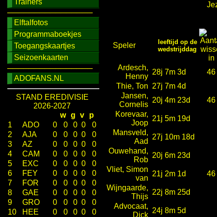
Trainers
Jez
────────────────
Elftalfotos
Programmaboekjes
leeftijd op de
Speler
Toegangskaartjes
wedstrijddag
Seizoenkaarten
Ardesch,
────────────────
28j 7m 3d
46
Henny
ADOFANS.NL
Thie, Ton
27j 7m 4d
Jansen,
STAND EREDIVISIE
20j 4m 23d
46
Cornelis
2026-2027
Korevaar,
w
g
v
p
21j 5m 19d
Joop
1
ADO
0
0
0
0
0
Mansveld,
2
AJA
0
0
0
0
0
27j 10m 18d
Aad
3
AZ
0
0
0
0
0
Ouwehand,
4
CAM
0
0
0
0
0
20j 6m 23d
Rob
5
EXC
0
0
0
0
0
Vliet, Simon
6
FEY
0
0
0
0
0
21j 2m 1d
46
van
7
FOR
0
0
0
0
0
Wijngaarde,
22j 8m 25d
8
GAE
0
0
0
0
0
Thijs
9
GRO
0
0
0
0
0
Advocaat,
24j 8m 5d
10
HEE
0
0
0
0
0
Dick