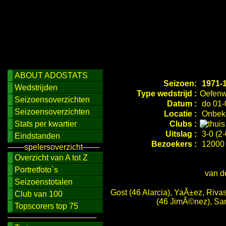
ABOUT ADOSTATS
Seizoen:
1971-
Wedstrijden
Type wedstrijd :
Oefenw
Seizoensoverzichten
Datum :
do 01-
Seizoensoverzichten
Locatie :
Onbeke
Stats per kwartier
Clubs :
Uitslag :
3-0 (2-
Eindstanden
Bezoekers :
12000
───spelersoverzicht───
Overzicht van A tot Z
Portretfoto`s
van d
Seizoenstotalen
Gost (46 Alarcia), YaÃ±ez, Riva
Club van 100
(46 JimÃ©nez), San
Topscorers top 75
────────────────