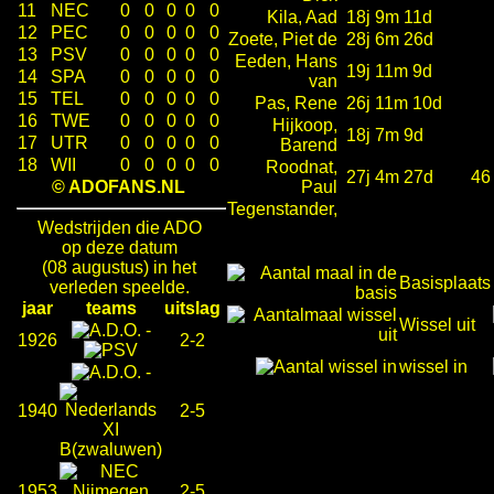
11
NEC
0
0
0
0
0
Kila, Aad
18j 9m 11d
12
PEC
0
0
0
0
0
Zoete, Piet de
28j 6m 26d
13
PSV
0
0
0
0
0
Eeden, Hans
19j 11m 9d
14
SPA
0
0
0
0
0
van
15
TEL
0
0
0
0
0
Pas, Rene
26j 11m 10d
16
TWE
0
0
0
0
0
Hijkoop,
18j 7m 9d
17
UTR
0
0
0
0
0
Barend
18
WII
0
0
0
0
0
Roodnat,
27j 4m 27d
46
© ADOFANS.NL
Paul
Tegenstander,
Wedstrijden die ADO
op deze datum
(08 augustus) in het
Basisplaats
verleden speelde.
jaar
teams
uitslag
Wissel uit
-
1926
2-2
wissel in
-
1940
2-5
1953
2-5