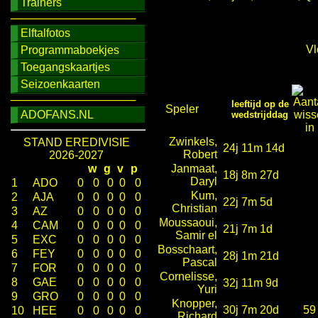
Trainers
────────────────
Elftalfotos
Vl
Programmaboekjes
Toegangskaartjes
Seizoenkaarten
────────────────
leeftijd op de
Speler
ADOFANS.NL
wedstrijddag
Zwinkels,
STAND EREDIVISIE
24j 11m 14d
Robert
2026-2027
w
g
v
p
Janmaat,
18j 8m 27d
Daryl
1
ADO
0
0
0
0
0
Kum,
2
AJA
0
0
0
0
0
22j 7m 5d
Christian
3
AZ
0
0
0
0
0
Moussaoui,
4
CAM
0
0
0
0
0
21j 7m 1d
Samir el
5
EXC
0
0
0
0
0
Bosschaart,
6
FEY
0
0
0
0
0
28j 1m 21d
Pascal
7
FOR
0
0
0
0
0
Cornelisse,
8
GAE
0
0
0
0
0
32j 11m 9d
Yuri
9
GRO
0
0
0
0
0
Knopper,
30j 7m 20d
59
10
HEE
0
0
0
0
0
Richard