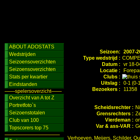
ABOUT ADOSTATS
Seizoen:
2007-2
Wedstrijden
Type wedstrijd :
COMPE
Seizoensoverzichten
Datum :
vr 18-0
Seizoensoverzichten
Locatie :
Forepar
Stats per kwartier
Clubs :
Uitslag :
0-1 (0-1
Eindstanden
Bezoekers :
11358
───spelersoverzicht───
Overzicht van A tot Z
Portretfoto`s
Scheidsrechter :
Ni
Seizoenstotalen
Grensrechters :
Ze
Vierdeman :
o
Club van 100
Var & ass-VAR :
G
Topscorers top 75
────────────────
Verhoeven, Meijers, Schilder, Qu