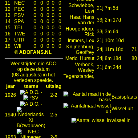
11
NEC
0
0
0
0
0
Schwiebbe,
21j 7m 5d
12
PEC
0
0
0
0
0
Levi
13
PSV
0
0
0
0
0
Haar, Hans
33j 2m 17d
14
SPA
0
0
0
0
0
van der
15
TEL
0
0
0
0
0
Hoogendorp,
33j 3m 6d
16
TWE
0
0
0
0
0
Rick
17
UTR
0
0
0
0
0
Immers, Lex
21j 10m 10d
18
WII
0
0
0
0
0
Knijnenburg,
24j 11m 18d
71
© ADOFANS.NL
Geoffrey
Meric, Hursut
24j 8m 18d
80
Wedstrijden die ADO
Verhoek,
21j 6m 24d
op deze datum
Wesley
(08 augustus) in het
Tegenstander,
verleden speelde.
jaar
teams
uitslag
-
1926
2-2
Basisplaats
-
Wissel uit
1940
2-5
wissel in
1953
2-5