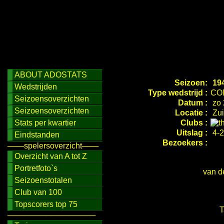
ABOUT ADOSTATS
Seizoen:
194
Wedstrijden
Type wedstrijd :
CO
Seizoensoverzichten
Datum :
zo 
Seizoensoverzichten
Locatie :
Zui
Stats per kwartier
Clubs :
Uitslag :
4-2
Eindstanden
Bezoekers :
───spelersoverzicht───
Overzicht van A tot Z
Portretfoto`s
van d
Seizoenstotalen
Club van 100
Topscorers top 75
T
────────────────