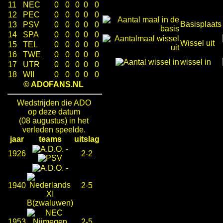
11
NEC
0
0
0
0
0
12
PEC
0
0
0
0
0
Basisplaats
13
PSV
0
0
0
0
0
14
SPA
0
0
0
0
0
Wissel uit
15
TEL
0
0
0
0
0
16
TWE
0
0
0
0
0
wissel in
17
UTR
0
0
0
0
0
18
WII
0
0
0
0
0
© ADOFANS.NL
Wedstrijden die ADO
op deze datum
(08 augustus) in het
verleden speelde.
jaar
teams
uitslag
-
1926
2-2
-
1940
2-5
1953
2-5