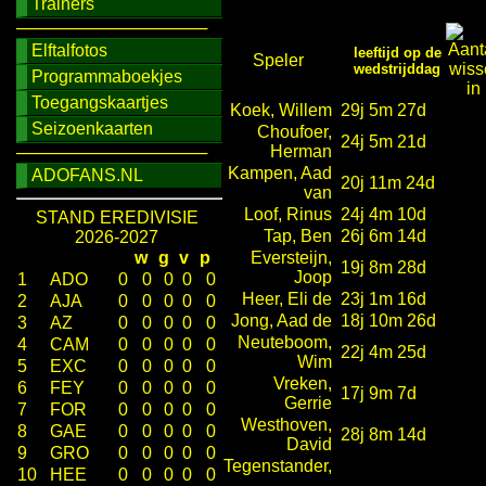
Trainers
────────────────
Elftalfotos
leeftijd op de
Speler
wedstrijddag
Programmaboekjes
Toegangskaartjes
Koek, Willem
29j 5m 27d
Seizoenkaarten
Choufoer,
24j 5m 21d
Herman
────────────────
Kampen, Aad
ADOFANS.NL
20j 11m 24d
van
Loof, Rinus
24j 4m 10d
STAND EREDIVISIE
Tap, Ben
26j 6m 14d
2026-2027
w
g
v
p
Eversteijn,
19j 8m 28d
Joop
1
ADO
0
0
0
0
0
Heer, Eli de
23j 1m 16d
2
AJA
0
0
0
0
0
Jong, Aad de
18j 10m 26d
3
AZ
0
0
0
0
0
Neuteboom,
4
CAM
0
0
0
0
0
22j 4m 25d
Wim
5
EXC
0
0
0
0
0
Vreken,
6
FEY
0
0
0
0
0
17j 9m 7d
Gerrie
7
FOR
0
0
0
0
0
Westhoven,
8
GAE
0
0
0
0
0
28j 8m 14d
David
9
GRO
0
0
0
0
0
Tegenstander,
10
HEE
0
0
0
0
0