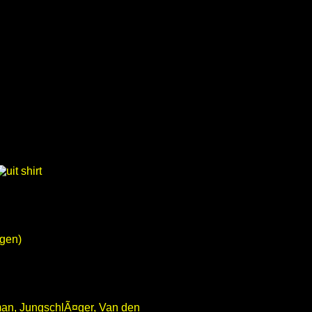
agen)
rman, JungschlÃ¤ger, Van den