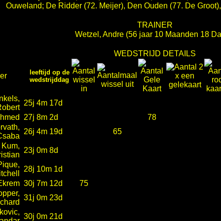
Ouweland; De Ridder (72. Meijer), Den Ouden (77. De Groot)
TRAINER
Wetzel, Andre
(56 jaar 10 Maanden 18 D
WEDSTRIJD DETAILS
leeftijd op de
er
wedstrijddag
nkels,
25j 4m 17d
obert
Ahmed
27j 8m 2d
78
rvath,
26j 4m 19d
65
Csaba
Kum,
23j 0m 8d
istian
Pique,
28j 10m 1d
tchell
Ekrem
30j 7m 12d
75
pper,
31j 0m 23d
chard
kovic,
30j 0m 21d
andar