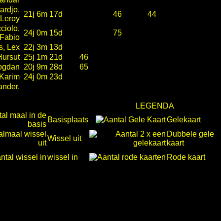
ardjo,
21j 6m 17d
46
44
Leroy
ciolo,
24j 0m 15d
75
Fabio
s, Lex
22j 3m 13d
Hursut
25j 1m 21d
46
Bogdan
20j 9m 28d
65
 Karim
24j 0m 23d
ander,
LEGENDA
Basisplaats
Gelekaart
Dubbele gele
Wissel uit
kaart
wissel in
Rode kaart