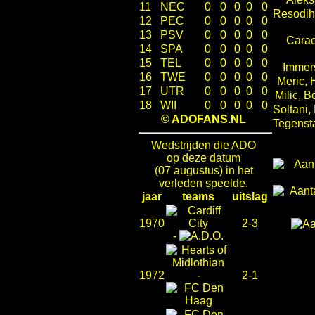
11
NEC
0
0
0
0
0
Resodih
12
PEC
0
0
0
0
0
13
PSV
0
0
0
0
0
Carac
14
SPA
0
0
0
0
0
15
TEL
0
0
0
0
0
Immer
16
TWE
0
0
0
0
0
Meric, 
17
UTR
0
0
0
0
0
Milic, 
18
WII
0
0
0
0
0
Soltani,
© ADOFANS.NL
Tegenst
Wedstrijden die ADO
op deze datum
(07 augustus) in het
verleden speelde.
jaar
teams
uitslag
1970
2-3
-
1972
-
2-1