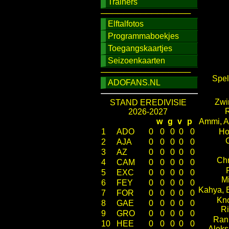
Trainers
────────────────
Elftalfotos
Programmaboekjes
Toegangskaartjes
Seizoenkaarten
────────────────
Spel
ADOFANS.NL
Zwi
STAND EREDIVISIE
R
2026-2027
w
g
v
p
Ammi, 
1
ADO
0
0
0
0
0
Ho
2
AJA
0
0
0
0
0
3
AZ
0
0
0
0
0
Chr
4
CAM
0
0
0
0
0
5
EXC
0
0
0
0
0
Mi
6
FEY
0
0
0
0
0
Kahya, 
7
FOR
0
0
0
0
0
Kno
8
GAE
0
0
0
0
0
Ri
9
GRO
0
0
0
0
0
Ran
10
HEE
0
0
0
0
0
Aleks