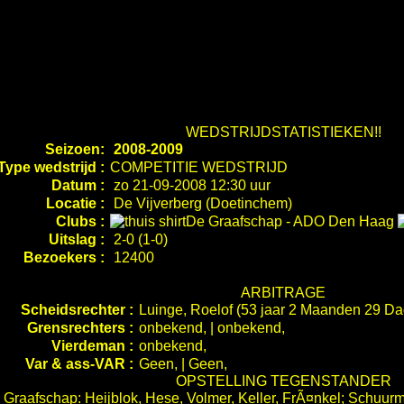
WEDSTRIJDSTATISTIEKEN!!
Seizoen:
2008-2009
Type wedstrijd :
COMPETITIE WEDSTRIJD
Datum :
zo 21-09-2008 12:30 uur
Locatie :
De Vijverberg (Doetinchem)
Clubs :
De Graafschap
-
ADO Den Haag
Uitslag :
2-0 (1-0)
Bezoekers :
12400
ARBITRAGE
Scheidsrechter :
Luinge, Roelof (53 jaar 2 Maanden 29 D
Grensrechters :
onbekend, | onbekend,
Vierdeman :
onbekend,
Var & ass-VAR :
Geen, | Geen,
OPSTELLING TEGENSTANDER
 Graafschap: Heijblok, Hese, Volmer, Keller, FrÃ¤nkel; Schuu