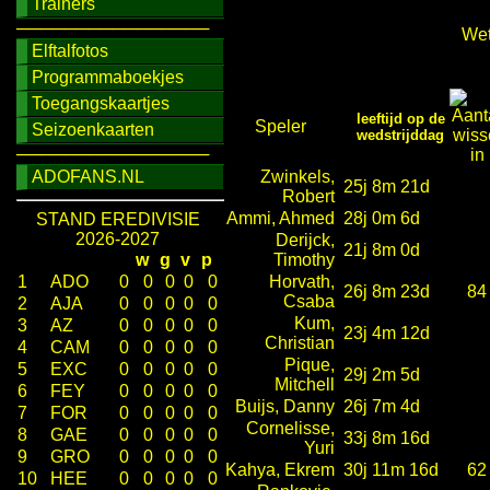
Trainers
────────────────
Wet
Elftalfotos
Programmaboekjes
Toegangskaartjes
leeftijd op de
Speler
Seizoenkaarten
wedstrijddag
────────────────
ADOFANS.NL
Zwinkels,
25j 8m 21d
Robert
Ammi, Ahmed
28j 0m 6d
STAND EREDIVISIE
2026-2027
Derijck,
21j 8m 0d
w
g
v
p
Timothy
1
ADO
0
0
0
0
0
Horvath,
26j 8m 23d
84
Csaba
2
AJA
0
0
0
0
0
Kum,
3
AZ
0
0
0
0
0
23j 4m 12d
Christian
4
CAM
0
0
0
0
0
Pique,
5
EXC
0
0
0
0
0
29j 2m 5d
Mitchell
6
FEY
0
0
0
0
0
Buijs, Danny
26j 7m 4d
7
FOR
0
0
0
0
0
Cornelisse,
8
GAE
0
0
0
0
0
33j 8m 16d
Yuri
9
GRO
0
0
0
0
0
Kahya, Ekrem
30j 11m 16d
62
10
HEE
0
0
0
0
0