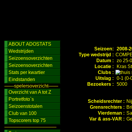
ABOUT ADOSTATS
Seizoen:
2008-2
Wedstrijden
Type wedstrijd :
COMPE
Seizoensoverzichten
Datum :
zo 25-0
Seizoensoverzichten
Locatie :
Kras St
Stats per kwartier
Clubs :
Uitslag :
0-1 (0-
Eindstanden
Bezoekers :
5000
───spelersoverzicht───
Overzicht van A tot Z
Portretfoto`s
Scheidsrechter :
Ni
Seizoenstotalen
Grensrechters :
Br
Vierdeman :
Sa
Club van 100
Var & ass-VAR :
Ge
Topscorers top 75
────────────────