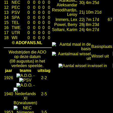
Rankovic,
11
NEC
0
0
0
0
0
30j 4m 25d
Aleksandar
12
PEC
0
0
0
0
0
Resodihardjo,
21j 10m 21d
13
PSV
0
0
0
0
0
Leroy
14
SPA
0
0
0
0
0
Immers, Lex
22j 7m 17d
67
15
TEL
0
0
0
0
0
Powel, Berry
28j 8m 23d
16
TWE
0
0
0
0
0
Soltani, Karim
24j 4m 27d
17
UTR
0
0
0
0
0
18
WII
0
0
0
0
0
© ADOFANS.NL
Basisplaats
Wedstrijden die ADO
Wissel uit
op deze datum
(08 augustus) in het
verleden speelde.
wissel in
jaar
teams
uitslag
-
1926
2-2
-
1940
2-5
1953
2-5