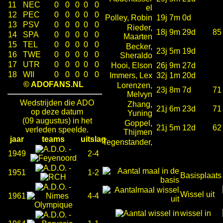
11
NEC
0
0
0
0
0
el
12
PEC
0
0
0
0
0
Polley, Robin
19j 7m 0d
13
PSV
0
0
0
0
0
Rieder,
18j 9m 29d
85
14
SPA
0
0
0
0
0
Maarten
15
TEL
0
0
0
0
0
Becker,
23j 5m 19d
16
TWE
0
0
0
0
0
Sheraldo
17
UTR
0
0
0
0
0
Hooi, Elson
26j 9m 27d
18
WII
0
0
0
0
0
Immers, Lex
32j 1m 20d
© ADOFANS.NL
Lorenzen,
23j 8m 7d
71
Melvyn
Wedstrijden die ADO
Zhang,
21j 6m 23d
71
op deze datum
Yuning
(09 augustus) in het
Goppel,
21j 5m 12d
62
verleden speelde.
Thijmen
jaar
teams
uitslag
Tegenstander,
-
1949
2-4
-
1951
1-2
Basisplaats
-
Wissel uit
1961
4-4
wissel in
-