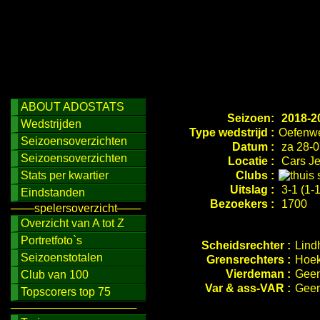
ABOUT ADOSTATS
Seizoen:
2018-2
Wedstrijden
Type wedstrijd :
Oefenwe
Seizoensoverzichten
Datum :
za 28-0
Seizoensoverzichten
Locatie :
Cars Je
Stats per kwartier
Clubs :
Uitslag :
3-1 (1-1
Eindstanden
Bezoekers :
1700
───spelersoverzicht───
Overzicht van A tot Z
Portretfoto`s
Scheidsrechter :
Lind
Seizoenstotalen
Grensrechters :
Hoek
Vierdeman :
Geen
Club van 100
Var & ass-VAR :
Geen
Topscorers top 75
────────────────