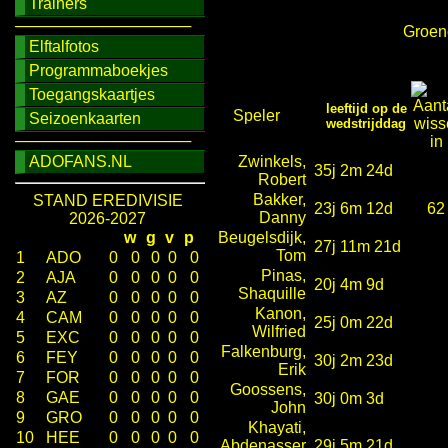
Trainers
────────────────
Groene
Elftalfotos
Programmaboekjes
Toegangskaartjes
leeftijd op de
Speler
Seizoenkaarten
wedstrijddag
────────────────
ADOFANS.NL
Zwinkels,
35j 2m 24d
Robert
Bakker,
STAND EREDIVISIE
23j 6m 12d
62
Danny
2026-2027
w
g
v
p
Beugelsdijk,
27j 11m 21d
Tom
1
ADO
0
0
0
0
0
Pinas,
2
AJA
0
0
0
0
0
20j 4m 9d
Shaquille
3
AZ
0
0
0
0
0
Kanon,
4
CAM
0
0
0
0
0
25j 0m 22d
Wilfried
5
EXC
0
0
0
0
0
Falkenburg,
6
FEY
0
0
0
0
0
30j 2m 23d
Erik
7
FOR
0
0
0
0
0
Goossens,
8
GAE
0
0
0
0
0
30j 0m 3d
John
9
GRO
0
0
0
0
0
Khayati,
10
HEE
0
0
0
0
0
Abdenasser
29j 5m 21d