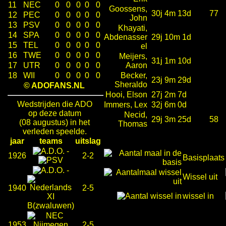
11
NEC
0
0
0
0
0
Goossens,
30j 4m 13d
77
12
PEC
0
0
0
0
0
John
13
PSV
0
0
0
0
0
Khayati,
14
SPA
0
0
0
0
0
Abdenasser
29j 10m 1d
15
TEL
0
0
0
0
0
el
16
TWE
0
0
0
0
0
Meijers,
31j 1m 10d
17
UTR
0
0
0
0
0
Aaron
18
WII
0
0
0
0
0
Becker,
23j 9m 29d
Sheraldo
© ADOFANS.NL
Hooi, Elson
27j 2m 7d
Wedstrijden die ADO
Immers, Lex
32j 6m 0d
op deze datum
Necid,
29j 3m 25d
58
(08 augustus) in het
Thomas
verleden speelde.
jaar
teams
uitslag
-
1926
2-2
Basisplaats
-
Wissel uit
1940
2-5
wissel in
1953
2-5