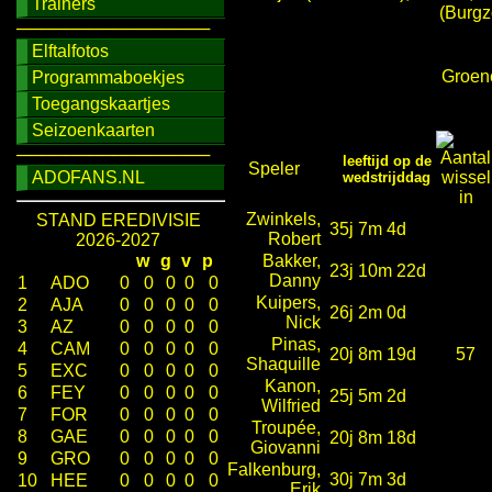
Trainers
(Burgz
────────────────
Elftalfotos
Groene
Programmaboekjes
Toegangskaartjes
Seizoenkaarten
────────────────
leeftijd op de
Speler
ADOFANS.NL
wedstrijddag
Zwinkels,
STAND EREDIVISIE
35j 7m 4d
Robert
2026-2027
w
g
v
p
Bakker,
23j 10m 22d
Danny
1
ADO
0
0
0
0
0
Kuipers,
2
AJA
0
0
0
0
0
26j 2m 0d
Nick
3
AZ
0
0
0
0
0
Pinas,
4
CAM
0
0
0
0
0
20j 8m 19d
57
Shaquille
5
EXC
0
0
0
0
0
Kanon,
6
FEY
0
0
0
0
0
25j 5m 2d
Wilfried
7
FOR
0
0
0
0
0
Troupée,
8
GAE
0
0
0
0
0
20j 8m 18d
Giovanni
9
GRO
0
0
0
0
0
Falkenburg,
30j 7m 3d
10
HEE
0
0
0
0
0
Erik