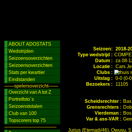
ABOUT ADOSTATS
Seizoen:
2018-2
Wedstrijden
Type wedstrijd :
COMPET
Seizoensoverzichten
Datum :
za 08-1
Seizoensoverzichten
Locatie :
Cars Je
Stats per kwartier
Clubs :
Uitslag :
0-0 (0-0
Eindstanden
Bezoekers :
11105
───spelersoverzicht───
Overzicht van A tot Z
Portretfoto`s
Scheidsrechter :
Bax,
Seizoenstotalen
Grensrechters :
Dobr
Vierdeman :
Bos,
Club van 100
Var & ass-VAR :
Gee
Topscorers top 75
────────────────
Jurjus (Etemadi/46), Owusu, S.