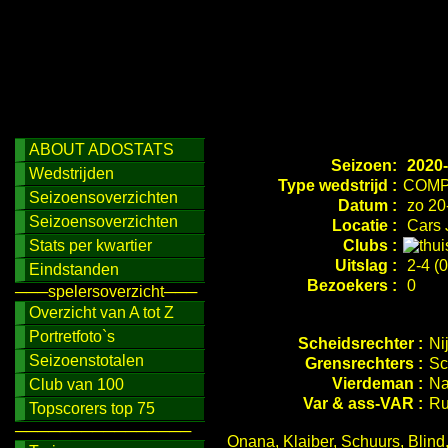
ABOUT ADOSTATS
Seizoen:
2020-
Wedstrijden
Type wedstrijd :
COMP
Seizoensoverzichten
Datum :
zo 20
Seizoensoverzichten
Locatie :
Cars 
Stats per kwartier
Clubs :
Uitslag :
2-4 (0
Eindstanden
Bezoekers :
0
───spelersoverzicht───
Overzicht van A tot Z
Portretfoto`s
Scheidsrechter :
Ni
Seizoenstotalen
Grensrechters :
Sc
Vierdeman :
Na
Club van 100
Var & ass-VAR :
Ru
Topscorers top 75
────────────────
Onana, Klaiber, Schuurs, Blind