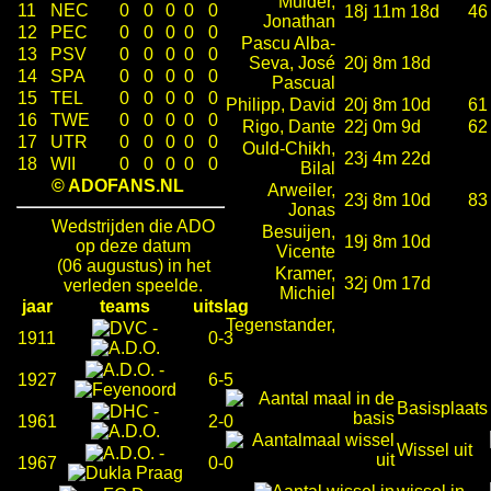
Mulder,
11
NEC
0
0
0
0
0
18j 11m 18d
46
Jonathan
12
PEC
0
0
0
0
0
Pascu Alba-
13
PSV
0
0
0
0
0
Seva, José
20j 8m 18d
14
SPA
0
0
0
0
0
Pascual
15
TEL
0
0
0
0
0
Philipp, David
20j 8m 10d
61
16
TWE
0
0
0
0
0
Rigo, Dante
22j 0m 9d
62
17
UTR
0
0
0
0
0
Ould-Chikh,
23j 4m 22d
18
WII
0
0
0
0
0
Bilal
© ADOFANS.NL
Arweiler,
23j 8m 10d
83
Jonas
Wedstrijden die ADO
Besuijen,
19j 8m 10d
op deze datum
Vicente
(06 augustus) in het
Kramer,
32j 0m 17d
verleden speelde.
Michiel
jaar
teams
uitslag
Tegenstander,
-
1911
0-3
-
1927
6-5
Basisplaats
-
1961
2-0
Wissel uit
-
1967
0-0