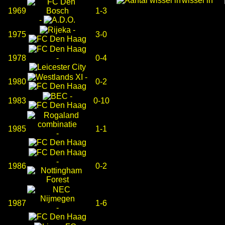
wissel in
1969
1-3
-
-
1975
3-0
1978
-
0-4
-
1980
0-2
-
1983
0-10
1985
1-1
-
-
1986
0-2
1987
1-6
-