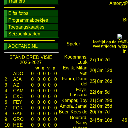
Trainers
Antony(P
────────────────
Elftalfotos
Br
Programmaboekjes
Toegangskaartjes
Seizoenkaarten
────────────────
leeftijd op de
Speler
ADOFANS.NL
wedstrijddag
Koopmans,
STAND EREDIVISIE
27j 1m 2d
Luuk
2026-2027
w
g
v
p
Ewijk, Milan
20j 3m 12d
van
1
ADO
0
0
0
0
0
Fabro, Dario
2
AJA
0
0
0
0
0
25j 8m 26d
del
3
AZ
0
0
0
0
0
Faye,
4
CAM
0
0
0
0
0
22j 6m 5d
Lassana
5
EXC
0
0
0
0
0
Kemper, Boy
21j 5m 29d
6
FEY
0
0
0
0
0
Amofa, Jamal
22j 0m 25d
7
FOR
0
0
0
0
0
Boer, Kees de
20j 7m 7d
8
GAE
0
0
0
0
0
Bourard,
9
GRO
0
0
0
0
0
24j 5m 10d
46
Samy
10
HEE
0
0
0
0
0