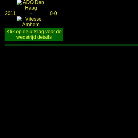
2011
-
0-0
Klik op de uitslag voor de
wedstrijd details