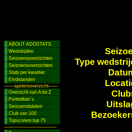
ABOUT ADOSTATS
Seizo
Wedstrijden
Seizoensoverzichten
Type wedstrij
Seizoensoverzichten
Datu
Stats per kwartier
Eindstanden
Locati
───spelersoverzicht───
Club
Overzicht van A tot Z
Portretfoto`s
Uitsla
Seizoenstotalen
Bezoeker
Club van 100
Topscorers top 75
────────────────