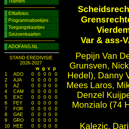
Trainers
Scheidsrecht
────────────────
Elftalfotos
Grensrechte
Programmaboekjes
Toegangskaartjes
Vierdem
Seizoenkaarten
Var & ass-V
────────────────
ADOFANS.NL
Pepijn Van De
STAND EREDIVISIE
2026-2027
Grunsven, Nick
w
g
v
p
Hedel), Danny V
1
ADO
0
0
0
0
0
2
AJA
0
0
0
0
0
Mees Laros, Mik
3
AZ
0
0
0
0
0
4
CAM
0
0
0
0
0
Denzel Kuijpe
5
EXC
0
0
0
0
0
Monzialo (74 H
6
FEY
0
0
0
0
0
7
FOR
0
0
0
0
0
8
GAE
0
0
0
0
0
9
GRO
0
0
0
0
0
Kalezic, Dar
10
HEE
0
0
0
0
0