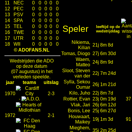
11
NEC
0
0
0
0
0
12
PEC
0
0
0
0
0
13
PSV
0
0
0
0
0
14
SPA
0
0
0
0
0
15
TEL
0
0
0
0
0
Speler
leeftijd op de
wedstrijddag
16
TWE
0
0
0
0
0
17
UTR
0
0
0
0
0
Nikiema,
18
WII
0
0
0
0
0
21j 8m 8d
Kilian
© ADOFANS.NL
Tomas, Diogo
27j 6m 30d
Waem,
Wedstrijden die ADO
24j 8m 9d
Matteo
op deze datum
Sloot, Steven
(07 augustus) in het
22j 7m 24d
van der
verleden speelde.
Sylla, Sekou
jaar
teams
uitslag
26j 1m 21d
Oumar
Kilo, Juho
22j 8m 7d
1970
2-3
-
Rottier, Evan
23j 0m 19d
37
Vlak, Jari
26j 6m 12d
Bonis, Lee
25j 6m 27d
1972
-
2-1
Houwaart,
19j 1m 3d
91
Maikey
Mieghem,
35j 2m 25d