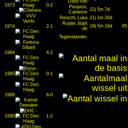
Daryl van
1973
0-2
Peupion,
22j 5m 7d
-
Cameron
Reischl, Luka
21j 1m 20d
Ruijter, Illajh
18j 5m 16d
85
1974
-
2-1
de
Tegenstander,
1984
-
4-2
-
1985
0-1
1988
-
6-0
-
1990
1-2