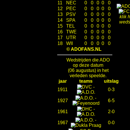
11
NEC
0
0
0
0
0
12
PEC
0
0
0
0
0
13
PSV
0
0
0
0
0
klik 
14
SPA
0
0
0
0
0
wedst
15
TEL
0
0
0
0
0
16
TWE
0
0
0
0
0
17
UTR
0
0
0
0
0
18
WII
0
0
0
0
0
© ADOFANS.NL
Wedstrijden die ADO
op deze datum
(06 augustus) in het
verleden speelde.
jaar
teams
uitslag
-
1911
0-3
-
1927
6-5
-
1961
2-0
-
1967
0-0