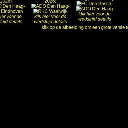
-
-
-
klik hier voor de
hier voor de
klik hier voor de
wedstrijd details
rijd details
wedstrijd details
klik op de afbeelding om een grote versie t