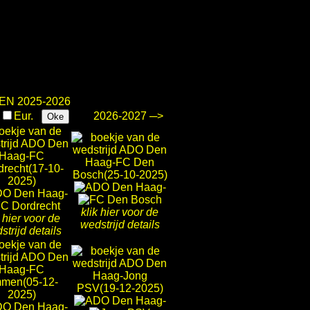
N 2025-2026
.
Eur.
2026-2027 ─>
Oke
-
-
klik hier voor de
k hier voor de
wedstrijd details
strijd details
-
-