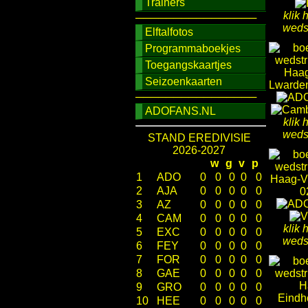
Trainers
klik 
────────────────
wedst
Elftalfotos
Programmaboekjes
Toegangskaartjes
Seizoenkaarten
────────────────
ADOFANS.NL
klik 
wedst
STAND EREDIVISIE
2026-2027
w
g
v
p
1
ADO
0
0
0
0
0
2
AJA
0
0
0
0
0
3
AZ
0
0
0
0
0
4
CAM
0
0
0
0
0
klik 
5
EXC
0
0
0
0
0
wedst
6
FEY
0
0
0
0
0
7
FOR
0
0
0
0
0
8
GAE
0
0
0
0
0
9
GRO
0
0
0
0
0
10
HEE
0
0
0
0
0