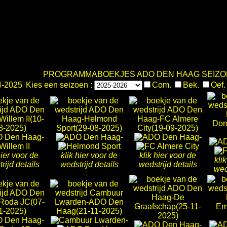
PROGRAMMABOEKJES ADO DEN HAAG SEIZOE
4-2025
Kies een seizoen :
Com.
Bek.
Oef
-
-
-
hier voor de
klik hier voor de
klik hier voor de
kli
rijd details
wedstrijd details
wedstrijd details
wed
-
-
-