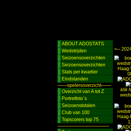
ABOUT ADOSTATS
<─ 202
Wedstrijden
Seizoensoverzichten
Seizoensoverzichten
Stats per kwartier
Eindstanden
───spelersoverzicht───
klik 
Overzicht van A tot Z
wedst
Portretfoto`s
Seizoenstotalen
Club van 100
Topscorers top 75
────────────────