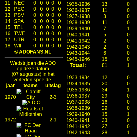
11
NEC
0
0
0
0
0
1935-1936
13
0
12
PEC
0
0
0
0
0
1936-1937
11
0
13
PSV
0
0
0
0
0
1937-1938
3
0
14
SPA
0
0
0
0
0
1938-1939
11
0
15
TEL
0
0
0
0
0
1939-1940
7
1
16
TWE
0
0
0
0
0
1940-1941
5
0
17
UTR
0
0
0
0
0
1941-1942
2
0
18
WII
0
0
0
0
0
1942-1943
2
0
© ADOFANS.NL
1943-1944
6
0
1945-1946
15
0
Wedstrijden die ADO
Totaal :
81
1
op deze datum
(07 augustus) in het
1933-1934
12
0
verleden speelde.
1934-1935
20
0
jaar
teams
uitslag
1935-1936
34
1
1936-1937
29
0
1970
2-3
1937-1938
16
0
-
1938-1939
29
0
1939-1940
15
1
1972
-
2-1
1940-1941
33
0
1941-1942
27
0
1942-1943
28
1