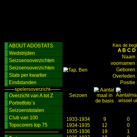
Kies de begi
ABOUT ADOSTATS
A
B
C
D
Wedstrijden
Naam 
Seizoensoverzichten
voornamen 
Seizoensoverzichten
Geboren 
Stats per kwartier
Overleden 
Eindstanden
Positie 
───spelersoverzicht───
Seizoen
Overzicht van A tot Z
Portretfoto`s
Seizoenstotalen
Club van 100
1933-1934
9
0
Topscorers top 75
1934-1935
12
0
1935-1936
19
1
────────────────