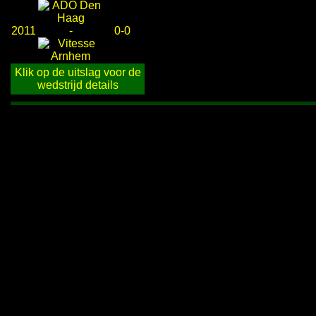
2011
-
0-0
Klik op de uitslag voor de
wedstrijd details