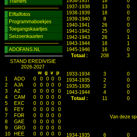
1936-1937
18
0
Trainers
1937-1938
13
0
────────────────
1938-1939
18
0
Elftalfotos
1939-1940
8
0
Programmaboekjes
1940-1941
26
0
Toegangskaartjes
1941-1942
25
0
Seizoenkaarten
1942-1943
26
1
────────────────
1943-1944
18
1
ADOFANS.NL
1945-1946
16
0
Totaal :
208
3
STAND EREDIVISIE
2026-2027
w
g
v
p
1933-1934
3
0
1
ADO
0
0
0
0
0
1934-1935
2
0
2
AJA
0
0
0
0
0
1935-1936
2
0
3
AZ
0
0
0
0
0
1943-1944
4
0
4
CAM
0
0
0
0
0
Totaal :
11
0
5
EXC
0
0
0
0
0
6
FEY
0
0
0
0
0
7
FOR
0
0
0
0
0
Van deze spe
8
GAE
0
0
0
0
0
9
GRO
0
0
0
0
0
10
HEE
0
0
0
0
0
1934-1935
6
0