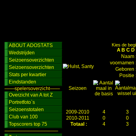
Kies de begi
ABOUT ADOSTATS
A
B
C
D
Wedstrijden
Naam 
Seizoensoverzichten
voornamen 
Seizoensoverzichten
Geboren 
Stats per kwartier
Positie 
Eindstanden
Seizoen
───spelersoverzicht───
Overzicht van A tot Z
Portretfoto`s
Seizoenstotalen
2009-2010
4
3
Club van 100
2010-2011
0
0
Topscorers top 75
Totaal :
4
3
────────────────