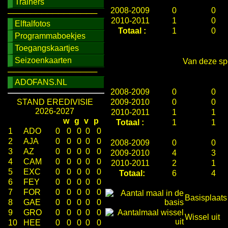
Trainers
2008-2009
0
0
────────────────
2010-2011
1
0
Elftalfotos
Totaal :
1
0
Programmaboekjes
Toegangskaartjes
Seizoenkaarten
Van deze spe
────────────────
ADOFANS.NL
2008-2009
0
0
STAND EREDIVISIE
2009-2010
0
0
2026-2027
2010-2011
1
1
w
g
v
p
Totaal :
1
1
1
ADO
0
0
0
0
0
2
AJA
0
0
0
0
0
2008-2009
0
0
3
AZ
0
0
0
0
0
2009-2010
4
3
4
CAM
0
0
0
0
0
2010-2011
2
1
5
EXC
0
0
0
0
0
Totaal:
6
4
6
FEY
0
0
0
0
0
7
FOR
0
0
0
0
0
Basisplaats
8
GAE
0
0
0
0
0
9
GRO
0
0
0
0
0
Wissel uit
10
HEE
0
0
0
0
0