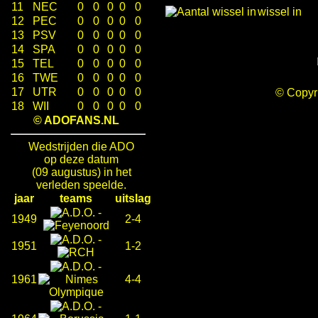
11
NEC
0
0
0
0
0
wissel in
12
PEC
0
0
0
0
0
13
PSV
0
0
0
0
0
14
SPA
0
0
0
0
0
15
TEL
0
0
0
0
0
16
TWE
0
0
0
0
0
17
UTR
0
0
0
0
0
© Copy
18
WII
0
0
0
0
0
© ADOFANS.NL
Wedstrijden die ADO
op deze datum
(09 augustus) in het
verleden speelde.
jaar
teams
uitslag
-
1949
2-4
-
1951
1-2
-
1961
4-4
-