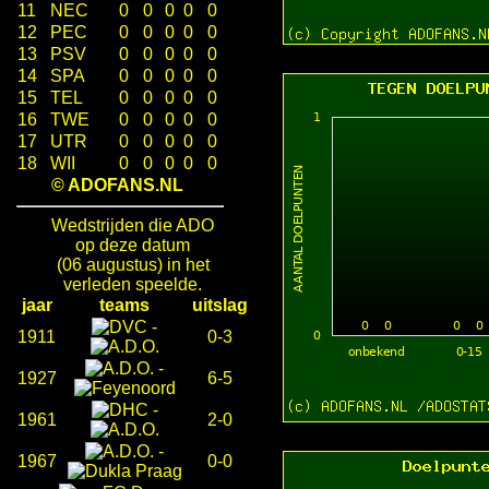
11
NEC
0
0
0
0
0
12
PEC
0
0
0
0
0
13
PSV
0
0
0
0
0
14
SPA
0
0
0
0
0
15
TEL
0
0
0
0
0
16
TWE
0
0
0
0
0
17
UTR
0
0
0
0
0
18
WII
0
0
0
0
0
© ADOFANS.NL
Wedstrijden die ADO
op deze datum
(06 augustus) in het
verleden speelde.
jaar
teams
uitslag
-
1911
0-3
-
1927
6-5
-
1961
2-0
-
1967
0-0