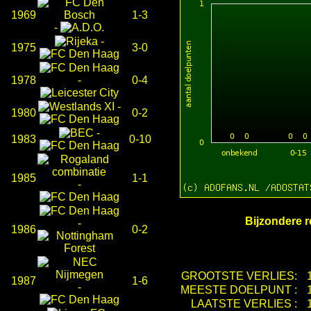
1969
1-3
-
-
1975
3-0
1978
-
0-4
-
1980
0-2
-
1983
0-10
1985
1-1
-
Bijzondere r
-
1986
0-2
GROOTSTE VERLIES:
1987
1-6
-
MEESTE DOELPUNT :
LAATSTE VERLIES :