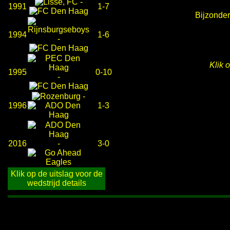
-
1991
1-7
Bijzonder
1994
1-6
-
Klik 
1995
0-10
-
-
1996
1-3
2016
-
3-0
Klik op de uitslag voor de
wedstrijd details