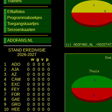
Trainers
────────────────
Elftalfotos
Programmaboekjes
Toegangskaartjes
Seizoenkaarten
────────────────
ADOFANS.NL
STAND EREDIVISIE
2026-2027
w
g
v
p
1
ADO
0
0
0
0
0
2
AJA
0
0
0
0
0
3
AZ
0
0
0
0
0
4
CAM
0
0
0
0
0
5
EXC
0
0
0
0
0
6
FEY
0
0
0
0
0
7
FOR
0
0
0
0
0
8
GAE
0
0
0
0
0
9
GRO
0
0
0
0
0
10
HEE
0
0
0
0
0