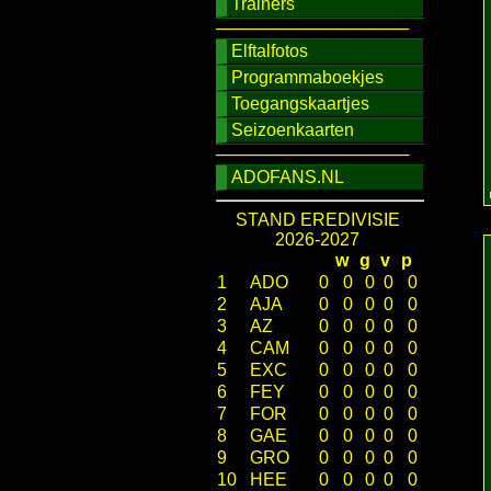
Trainers
────────────────
Elftalfotos
Programmaboekjes
Toegangskaartjes
Seizoenkaarten
────────────────
ADOFANS.NL
STAND EREDIVISIE
2026-2027
w
g
v
p
1
ADO
0
0
0
0
0
2
AJA
0
0
0
0
0
3
AZ
0
0
0
0
0
4
CAM
0
0
0
0
0
5
EXC
0
0
0
0
0
6
FEY
0
0
0
0
0
7
FOR
0
0
0
0
0
8
GAE
0
0
0
0
0
9
GRO
0
0
0
0
0
10
HEE
0
0
0
0
0