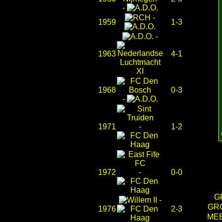
-
-
1959
1-3
-
1963
4-1
1968
0-3
-
1971
-
1-2
1972
-
0-0
G
-
GR
1976
2-3
MEE