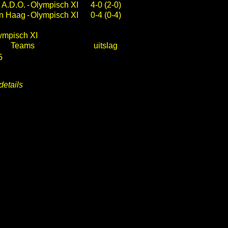
A.D.O.
-
Olympisch XI
4-0 (2-0)
n Haag
-
Olympisch XI
0-4 (0-4)
lympisch XI
Teams
uitslag
5
details