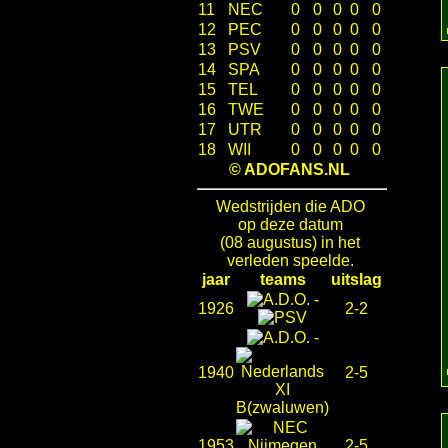
11
NEC
0
0
0
0
0
12
PEC
0
0
0
0
0
13
PSV
0
0
0
0
0
14
SPA
0
0
0
0
0
15
TEL
0
0
0
0
0
16
TWE
0
0
0
0
0
17
UTR
0
0
0
0
0
18
WII
0
0
0
0
0
© ADOFANS.NL
Wedstrijden die ADO
op deze datum
(08 augustus) in het
verleden speelde.
jaar
teams
uitslag
-
1926
2-2
-
1940
2-5
1953
2-5