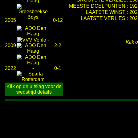
MEESTE DOELPUNTEN :
192
LAATSTE WINST :
202
LAATSTE VERLIES :
202
2005
0-12
-
-
Klik 
2009
2-2
2022
-
0-1
Klik op de uitslag voor de
wedstrijd details