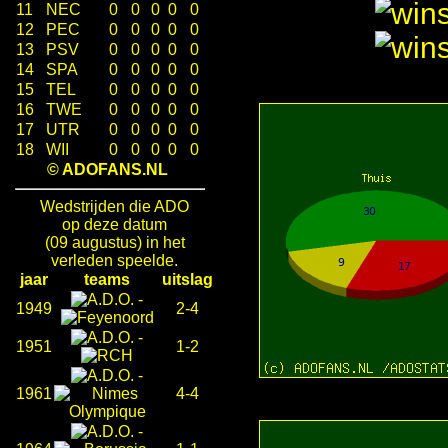
11
NEC
0
0
0
0
0
12
PEC
0
0
0
0
0
13
PSV
0
0
0
0
0
14
SPA
0
0
0
0
0
15
TEL
0
0
0
0
0
16
TWE
0
0
0
0
0
17
UTR
0
0
0
0
0
18
WII
0
0
0
0
0
© ADOFANS.NL
Wedstrijden die ADO
op deze datum
(09 augustus) in het
verleden speelde.
jaar
teams
uitslag
-
1949
2-4
-
1951
1-2
-
1961
4-4
-