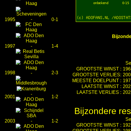
-
1995
0-1
Bijzonde
1997
-
1-4
Se
GROOTSTE WINST :
196
1998
2-3
-
GROOTSTE VERLIES:
200
MEESTE DOELPUNT :
197
LAATSTE WINST :
202
LAATSTE VERLIES :
202
-
2001
1-2
Bijzondere res
Se
2003
-
1-2
GROOTSTE WINST :
192
GROOTSTE VERLIES:
198