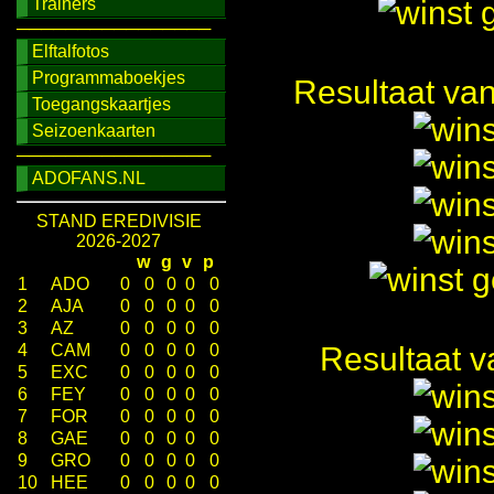
Trainers
────────────────
Elftalfotos
Programmaboekjes
Resultaat va
Toegangskaartjes
Seizoenkaarten
────────────────
ADOFANS.NL
STAND EREDIVISIE
2026-2027
w
g
v
p
1
ADO
0
0
0
0
0
2
AJA
0
0
0
0
0
3
AZ
0
0
0
0
0
4
CAM
0
0
0
0
0
Resultaat v
5
EXC
0
0
0
0
0
6
FEY
0
0
0
0
0
7
FOR
0
0
0
0
0
8
GAE
0
0
0
0
0
9
GRO
0
0
0
0
0
10
HEE
0
0
0
0
0