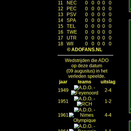
11
NEC
0
0
0
0
0
12
PEC
0
0
0
0
0
13
PSV
0
0
0
0
0
14
SPA
0
0
0
0
0
15
TEL
0
0
0
0
0
16
TWE
0
0
0
0
0
17
UTR
0
0
0
0
0
18
WII
0
0
0
0
0
© ADOFANS.NL
Wedstrijden die ADO
op deze datum
(09 augustus) in het
verleden speelde.
jaar
teams
uitslag
-
1949
2-4
-
1951
1-2
-
1961
4-4
-