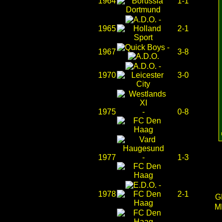
1964
1-1
-
1965
2-1
-
1967
3-8
-
1970
3-0
1975
-
0-8
1977
-
1-3
-
1978
2-1
G
M