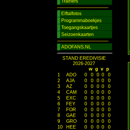
Trainers
────────────────
Elftalfotos
Programmaboekjes
Toegangskaartjes
Seizoenkaarten
────────────────
ADOFANS.NL
STAND EREDIVISIE
2026-2027
w
g
v
p
1
ADO
0
0
0
0
0
2
AJA
0
0
0
0
0
3
AZ
0
0
0
0
0
4
CAM
0
0
0
0
0
5
EXC
0
0
0
0
0
6
FEY
0
0
0
0
0
7
FOR
0
0
0
0
0
8
GAE
0
0
0
0
0
9
GRO
0
0
0
0
0
10
HEE
0
0
0
0
0