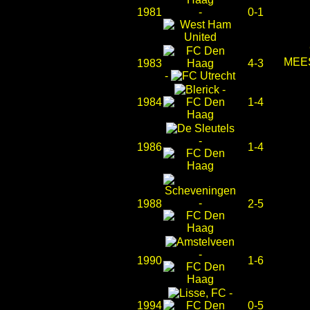
1981
-
0-1
MEE
1983
4-3
-
-
1984
1-4
-
1986
1-4
-
1988
2-5
-
1990
1-6
-
1994
0-5