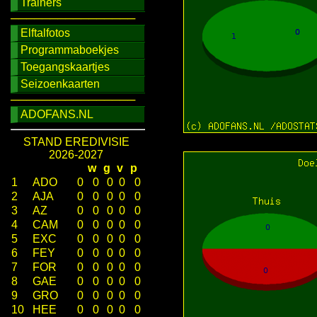
Trainers
────────────────
Elftalfotos
Programmaboekjes
Toegangskaartjes
Seizoenkaarten
────────────────
ADOFANS.NL
STAND EREDIVISIE
2026-2027
w
g
v
p
1
ADO
0
0
0
0
0
2
AJA
0
0
0
0
0
3
AZ
0
0
0
0
0
4
CAM
0
0
0
0
0
5
EXC
0
0
0
0
0
6
FEY
0
0
0
0
0
7
FOR
0
0
0
0
0
8
GAE
0
0
0
0
0
9
GRO
0
0
0
0
0
10
HEE
0
0
0
0
0