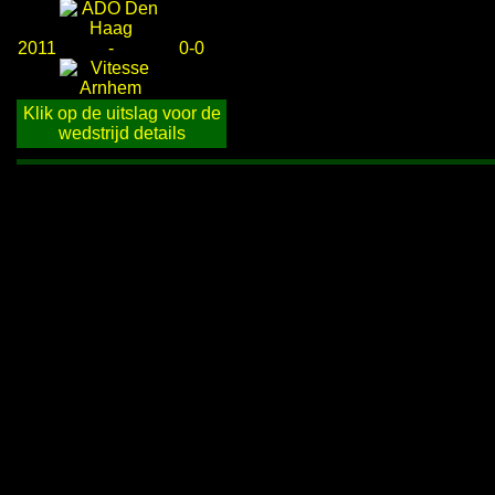
2011
-
0-0
Klik op de uitslag voor de
wedstrijd details