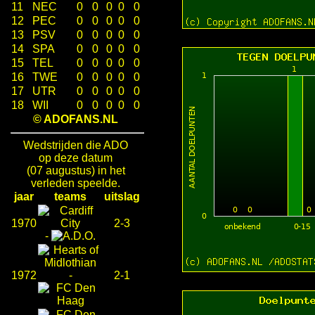
11
NEC
0
0
0
0
0
12
PEC
0
0
0
0
0
13
PSV
0
0
0
0
0
14
SPA
0
0
0
0
0
15
TEL
0
0
0
0
0
16
TWE
0
0
0
0
0
17
UTR
0
0
0
0
0
18
WII
0
0
0
0
0
© ADOFANS.NL
Wedstrijden die ADO
op deze datum
(07 augustus) in het
verleden speelde.
jaar
teams
uitslag
1970
2-3
-
1972
-
2-1