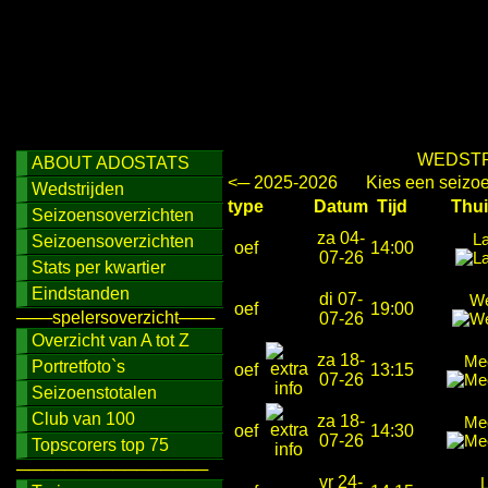
WEDSTR
ABOUT ADOSTATS
<─ 2025-2026
Kies een seizo
Wedstrijden
type
Datum
Tijd
Th
Seizoensoverzichten
za 04-
La
Seizoensoverzichten
oef
14:00
07-26
Stats per kwartier
Eindstanden
di 07-
We
oef
19:00
───spelersoverzicht───
07-26
Overzicht van A tot Z
za 18-
Me
Portretfoto`s
oef
13:15
07-26
Seizoenstotalen
Club van 100
za 18-
Me
oef
14:30
07-26
Topscorers top 75
────────────────
vr 24-