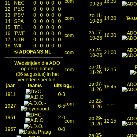
com
16:30
11
NEC
0
0
0
0
0
09-26
12
PEC
0
0
0
0
0
13
PSV
0
0
0
0
0
zo 11-
com
14:30
Telst
10-26
14
SPA
0
0
0
0
0
15
TEL
0
0
0
0
0
za 17-
ADO
16
TWE
0
0
0
0
0
com
16:30
10-26
17
UTR
0
0
0
0
0
18
WII
0
0
0
0
0
za 24-
ADO
© ADOFANS.NL
com
21:00
10-26
Wedstrijden die ADO
zo 01-
op deze datum
com
12:15
11-26
(06 augustus) in het
verleden speelde.
za 07-
ADO
jaar
teams
uitslag
com
18:45
11-26
-
1911
0-3
zo 22-
-
com
--:--
1927
6-5
11-26
-
1961
2-0
zo 29-
ADO
com
12:15
11-26
-
1967
0-0
za 05-
ADO