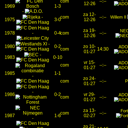
com
--:--
12-26
1969
1-3
-
za 12-
-
com
--:--
Willem II
1975
3-0
12-26
za 19-
NEC
1978
-
0-4
com
--:--
12-26
-
1980
0-2
zo 10-
ADO
com
14:30
01-27
-
1983
0-10
vr 15-
ADO
com
--:--
01-27
1985
1-1
-
zo 24-
com
--:--
01-27
-
1986
0-2
vr 29-
ADO
com
--:--
01-27
za 13-
Fort
com
--:--
1987
1-6
02-27
-
zo 21-