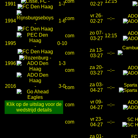
-
com
12:15
1991
1-7
02-27
vr 26-
ADO
com
--:--
1994
1-6
02-27
-
zo 07-
ADO
com
12:15
03-27
1995
0-10
-
Cambuu
za 13-
com
--:--
03-27
-
1996
1-3
za 20-
ADO
com
--:--
03-27
za 03-
Sparta
2016
-
3-0
com
--:--
04-27
vr 09-
ADO
Klik op de uitslag voor de
com
--:--
04-27
wedstrijd details
vr 23-
SC H
com
--:--
04-27
za 01-
FC