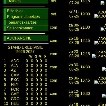
Trainers
oef
14:15
07-26
────────────────
Elftalfotos
vr 31-
ADO
oef
19:00
07-26
Programmaboekjes
Toegangskaartjes
za 08-
com
21:00
Seizoenkaarten
08-26
────────────────
ADOFANS.NL
zo 16-
ADO
com
12:15
08-26
STAND EREDIVISIE
2026-2027
zo 23-
Go Ah
com
12:15
08-26
w
g
v
p
1
ADO
0
0
0
0
0
zo 30-
2
AJA
0
0
0
0
0
com
14:30
08-26
3
AZ
0
0
0
0
0
4
CAM
0
0
0
0
0
zo 06-
ADO
5
EXC
0
0
0
0
0
com
16:45
09-26
6
FEY
0
0
0
0
0
7
FOR
0
0
0
0
0
za 12-
com
16:30
8
GAE
0
0
0
0
0
09-26
9
GRO
0
0
0
0
0
10
HEE
0
0
0
0
0
za 19-
ADO