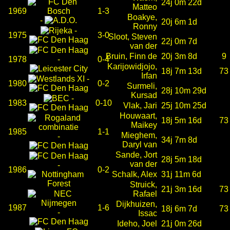
24j 0m 22d
Matteo
1969
1-3
Boakye,
-
20j 6m 1d
Ronny
-
1975
3-0
Sloot, Steven
22j 0m 7d
van der
Bruin, Finn de
20j 3m 8d
9
1978
-
0-4
Karijowidjojo,
18j 7m 13d
73
Irfan
-
1980
0-2
Surmeli,
28j 10m 29d
Kursad
-
1983
0-10
Vlak, Jari
25j 10m 25d
Houwaart,
18j 5m 16d
73
Maikey
1985
1-1
Mieghem,
-
34j 7m 8d
Daryl van
Sande, Jort
28j 5m 18d
van der
-
1986
0-2
Schalk, Alex
31j 11m 6d
Struick,
21j 3m 16d
73
Rafael
Dijkhuizen,
1987
1-6
18j 6m 7d
73
-
Issac
Ideho, Joel
21j 0m 26d