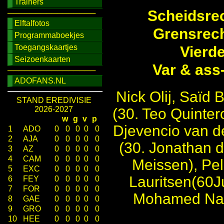
Trainers
Scheidsrec
────────────────
Elftalfotos
Grensrech
Programmaboekjes
Toegangskaartjes
Vierd
Seizoenkaarten
Var & ass
────────────────
ADOFANS.NL
Nick Olij, Saïd 
STAND EREDIVISIE
2026-2027
(30. Teo Quinter
w
g
v
p
Djevencio van de
1
ADO
0
0
0
0
0
2
AJA
0
0
0
0
0
(30. Jonathan 
3
AZ
0
0
0
0
0
4
CAM
0
0
0
0
0
Meissen), Pel
5
EXC
0
0
0
0
0
Lauritsen(60J
6
FEY
0
0
0
0
0
7
FOR
0
0
0
0
0
Mohamed Nas
8
GAE
0
0
0
0
0
9
GRO
0
0
0
0
0
10
HEE
0
0
0
0
0