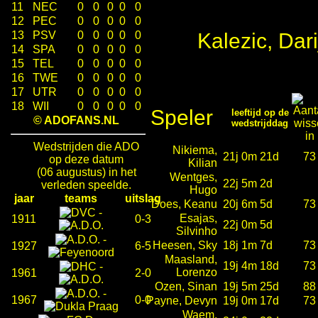
11
NEC
0
0
0
0
0
12
PEC
0
0
0
0
0
13
PSV
0
0
0
0
0
Kalezic, Dar
14
SPA
0
0
0
0
0
15
TEL
0
0
0
0
0
16
TWE
0
0
0
0
0
17
UTR
0
0
0
0
0
18
WII
0
0
0
0
0
Speler
leeftijd op de
© ADOFANS.NL
wedstrijddag
Wedstrijden die ADO
Nikiema,
21j 0m 21d
73
op deze datum
Kilian
(06 augustus) in het
Wentges,
22j 5m 2d
verleden speelde.
Hugo
jaar
teams
uitslag
Does, Keanu
20j 6m 5d
73
-
Esajas,
1911
0-3
22j 0m 5d
Silvinho
-
Heesen, Sky
18j 1m 7d
73
1927
6-5
Maasland,
19j 4m 18d
73
-
Lorenzo
1961
2-0
Ozen, Sinan
19j 5m 25d
88
-
1967
0-0
Payne, Devyn
19j 0m 17d
73
Waem,