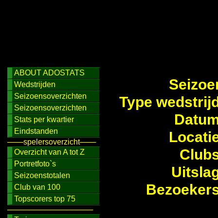
ABOUT ADOSTATS
Seizoe
Wedstrijden
Seizoensoverzichten
Type wedstrij
Seizoensoverzichten
Datum
Stats per kwartier
Eindstanden
Locati
───spelersoverzicht───
Clubs
Overzicht van A tot Z
Portretfoto`s
Uitsla
Seizoenstotalen
Bezoekers
Club van 100
Topscorers top 75
────────────────