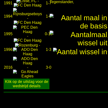
-
Tegenstander,
1991
1-7
1994
1-6
-
1995
0-10
-
-
1996
1-3
2016
-
3-0
Klik op de uitslag voor de
wedstrijd details