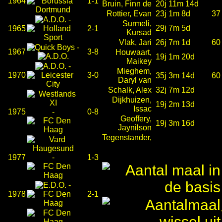
1964
1-1
Bruin, Finn de
20j 11m 14d
Rottier, Evan
23j 1m 8d
37
-
Surmeli,
29j 7m 5d
1965
2-1
Kursad
Vlak, Jari
26j 7m 1d
60
-
1967
3-8
Houwaart,
19j 1m 20d
Maikey
-
Mieghem,
1970
3-0
35j 3m 14d
60
Daryl van
Schalk, Alex
32j 7m 12d
Dijkhuizen,
19j 2m 13d
Issac
1975
-
0-8
Geoffery,
19j 3m 16d
Jaynilson
Tegenstander,
1977
-
1-3
-
1978
2-1