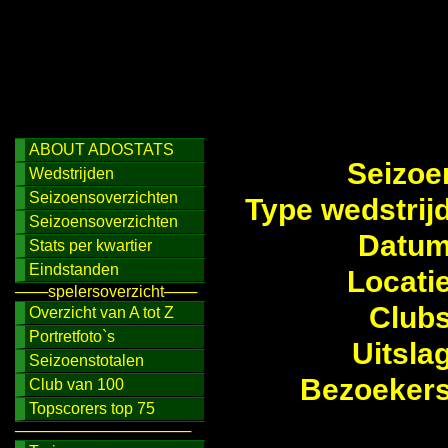
ABOUT ADOSTATS
Seizoe
Wedstrijden
Seizoensoverzichten
Type wedstrij
Seizoensoverzichten
Datum
Stats per kwartier
Eindstanden
Locati
───spelersoverzicht───
Clubs
Overzicht van A tot Z
Portretfoto`s
Uitsla
Seizoenstotalen
Bezoekers
Club van 100
Topscorers top 75
────────────────