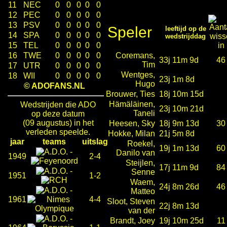
11
NEC
0
0
0
0
0
12
PEC
0
0
0
0
0
13
PSV
0
0
0
0
0
Speler
leeftijd op de
14
SPA
0
0
0
0
0
wedstrijddag
15
TEL
0
0
0
0
0
16
TWE
0
0
0
0
0
Coremans,
33j 11m 9d
46
Tim
17
UTR
0
0
0
0
0
Wentges,
18
WII
0
0
0
0
0
23j 1m 8d
Hugo
© ADOFANS.NL
Brouwer, Ties
18j 10m 15d
Hämäläinen,
Wedstrijden die ADO
23j 10m 21d
Taneli
op deze datum
(09 augustus) in het
Heesen, Sky
18j 9m 13d
30
verleden speelde.
Hokke, Milan
21j 5m 8d
jaar
teams
uitslag
Roekel,
19j 1m 13d
60
-
Danilo van
1949
2-4
Steijlen,
17j 11m 9d
84
-
Senne
1951
1-2
Waem,
24j 8m 26d
46
-
Matteo
1961
4-4
Sloot, Steven
22j 8m 13d
van der
-
Brandt, Joey
19j 10m 25d
11