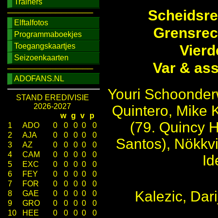
Trainers
Scheidsre
────────────────
Elftalfotos
Grensrec
Programmaboekjes
Toegangskaartjes
Vierd
Seizoenkaarten
Var & as
────────────────
ADOFANS.NL
Youri Schoonderw
STAND EREDIVISIE
2026-2027
Quintero, Mike 
w
g
v
p
(79. Quincy H
1
ADO
0
0
0
0
0
2
AJA
0
0
0
0
0
Santos), Nökkv
3
AZ
0
0
0
0
0
4
CAM
0
0
0
0
0
Id
5
EXC
0
0
0
0
0
6
FEY
0
0
0
0
0
7
FOR
0
0
0
0
0
Kalezic, Dar
8
GAE
0
0
0
0
0
9
GRO
0
0
0
0
0
10
HEE
0
0
0
0
0