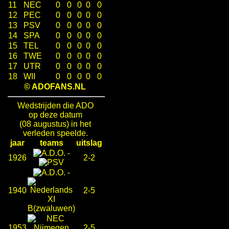
11
NEC
0
0
0
0
0
12
PEC
0
0
0
0
0
13
PSV
0
0
0
0
0
14
SPA
0
0
0
0
0
15
TEL
0
0
0
0
0
16
TWE
0
0
0
0
0
17
UTR
0
0
0
0
0
18
WII
0
0
0
0
0
© ADOFANS.NL
Wedstrijden die ADO
op deze datum
(08 augustus) in het
verleden speelde.
jaar
teams
uitslag
-
1926
2-2
-
1940
2-5
1953
2-5