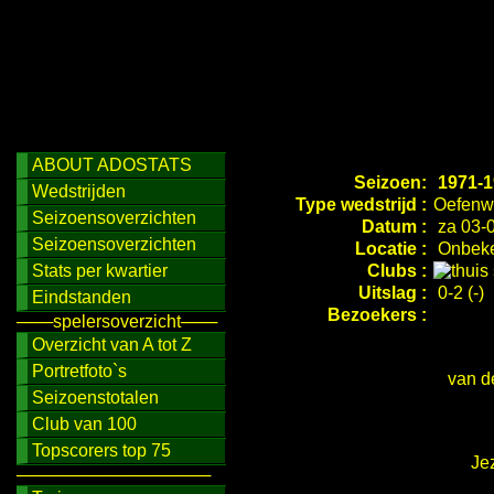
ABOUT ADOSTATS
Seizoen:
1971-1
Wedstrijden
Type wedstrijd :
Oefenwe
Seizoensoverzichten
Datum :
za 03-0
Seizoensoverzichten
Locatie :
Onbeke
Stats per kwartier
Clubs :
Uitslag :
0-2 (-)
Eindstanden
Bezoekers :
───spelersoverzicht───
Overzicht van A tot Z
Portretfoto`s
van d
Seizoenstotalen
Club van 100
Topscorers top 75
Jez
────────────────