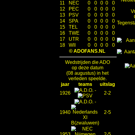
11
NEC
0
0
0
0
0
12
PEC
0
0
0
0
0
V
13
PSV
0
0
0
0
0
14
SPA
0
0
0
0
0
Tegenst
15
TEL
0
0
0
0
0
16
TWE
0
0
0
0
0
17
UTR
0
0
0
0
0
18
WII
0
0
0
0
0
© ADOFANS.NL
Wedstrijden die ADO
op deze datum
(08 augustus) in het
verleden speelde.
jaar
teams
uitslag
-
1926
2-2
-
1940
2-5
1953
2-5