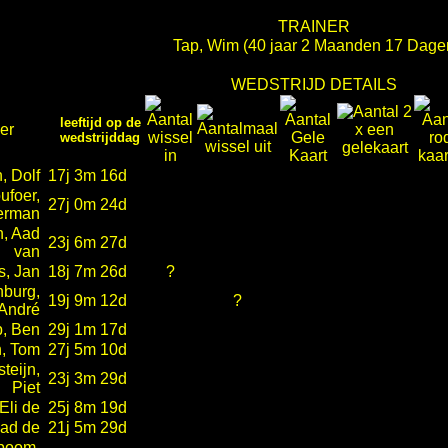
TRAINER
Tap, Wim
(40 jaar 2 Maanden 17 Dage
WEDSTRIJD DETAILS
leeftijd op de
er
wedstrijddag
, Dolf
17j 3m 16d
ufoer,
27j 0m 24d
erman
, Aad
23j 6m 27d
van
, Jan
18j 7m 26d
?
burg,
19j 9m 12d
?
André
p, Ben
29j 1m 17d
, Tom
27j 5m 10d
teijn,
23j 3m 29d
Piet
Eli de
25j 8m 19d
Aad de
21j 5m 29d
boom,