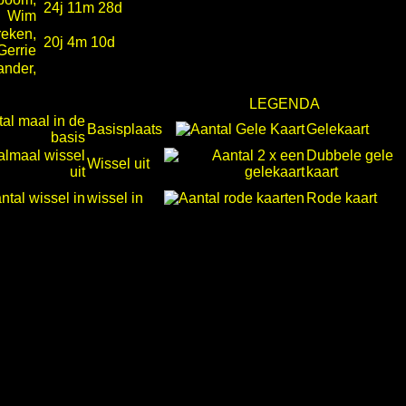
24j 11m 28d
Wim
reken,
20j 4m 10d
Gerrie
ander,
LEGENDA
Basisplaats
Gelekaart
Dubbele gele
Wissel uit
kaart
wissel in
Rode kaart