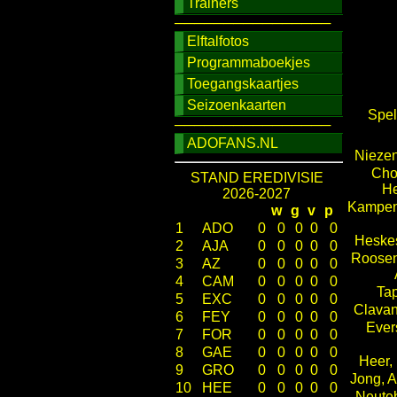
Trainers
────────────────
Elftalfotos
Programmaboekjes
Toegangskaartjes
Seizoenkaarten
Spel
────────────────
ADOFANS.NL
Niezen
Cho
STAND EREDIVISIE
H
2026-2027
Kampen
w
g
v
p
1
ADO
0
0
0
0
0
Heskes
2
AJA
0
0
0
0
0
Roosen
3
AZ
0
0
0
0
0
4
CAM
0
0
0
0
0
Ta
5
EXC
0
0
0
0
0
Clavan
6
FEY
0
0
0
0
0
Evers
7
FOR
0
0
0
0
0
8
GAE
0
0
0
0
0
Heer, 
9
GRO
0
0
0
0
0
Jong, 
10
HEE
0
0
0
0
0
Neute