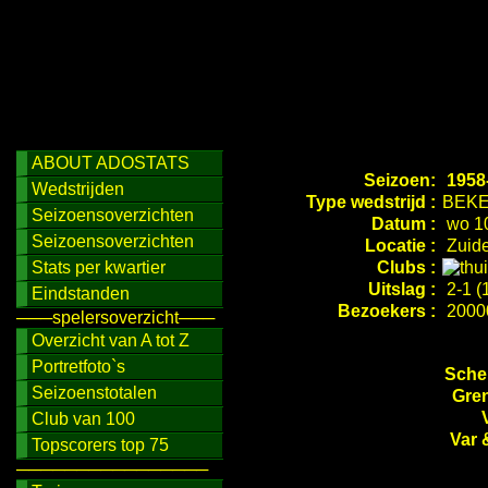
ABOUT ADOSTATS
Seizoen:
1958
Wedstrijden
Type wedstrijd :
BEKE
Seizoensoverzichten
Datum :
wo 10
Seizoensoverzichten
Locatie :
Zuide
Stats per kwartier
Clubs :
Uitslag :
2-1 (
Eindstanden
Bezoekers :
2000
───spelersoverzicht───
Overzicht van A tot Z
Portretfoto`s
Schei
Seizoenstotalen
Gren
Club van 100
Var 
Topscorers top 75
────────────────