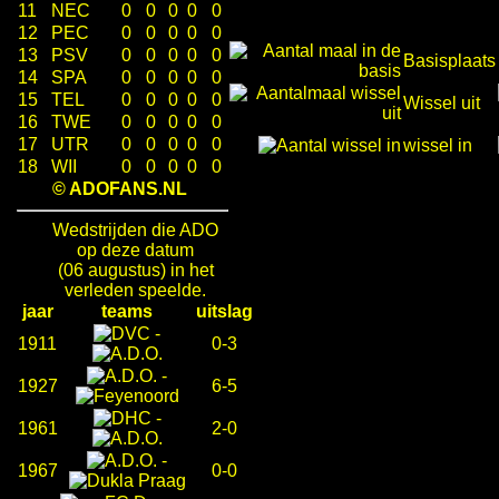
11
NEC
0
0
0
0
0
12
PEC
0
0
0
0
0
13
PSV
0
0
0
0
0
Basisplaats
14
SPA
0
0
0
0
0
15
TEL
0
0
0
0
0
Wissel uit
16
TWE
0
0
0
0
0
17
UTR
0
0
0
0
0
wissel in
18
WII
0
0
0
0
0
© ADOFANS.NL
Wedstrijden die ADO
op deze datum
(06 augustus) in het
verleden speelde.
jaar
teams
uitslag
-
1911
0-3
-
1927
6-5
-
1961
2-0
-
1967
0-0