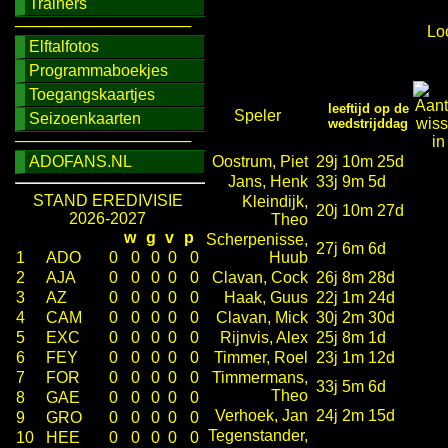
Trainers
────────────────
Loo
Elftalfotos
Programmaboekjes
Toegangskaartjes
leeftijd op de
Speler
Seizoenkaarten
wedstrijddag
────────────────
ADOFANS.NL
Oostrum, Piet
29j 10m 25d
Jans, Henk
33j 9m 5d
STAND EREDIVISIE
Kleindijk,
20j 10m 27d
2026-2027
Theo
w
g
v
p
Scherpenisse,
27j 6m 6d
1
ADO
0
0
0
0
0
Huub
2
AJA
0
0
0
0
0
Clavan, Cock
26j 8m 28d
3
AZ
0
0
0
0
0
Haak, Guus
22j 1m 24d
4
CAM
0
0
0
0
0
Clavan, Mick
30j 2m 30d
5
EXC
0
0
0
0
0
Rijnvis, Alex
25j 8m 1d
6
FEY
0
0
0
0
0
Timmer, Roel
23j 1m 12d
7
FOR
0
0
0
0
0
Timmermans,
33j 5m 6d
Theo
8
GAE
0
0
0
0
0
Verhoek, Jan
24j 2m 15d
9
GRO
0
0
0
0
0
Tegenstander,
10
HEE
0
0
0
0
0