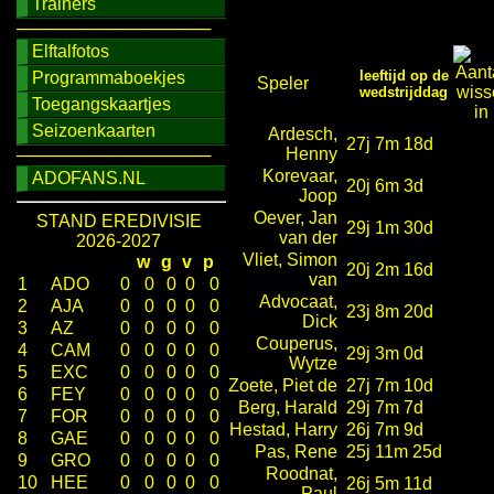
Trainers
────────────────
Elftalfotos
leeftijd op de
Programmaboekjes
Speler
wedstrijddag
Toegangskaartjes
Seizoenkaarten
Ardesch,
27j 7m 18d
Henny
────────────────
Korevaar,
ADOFANS.NL
20j 6m 3d
Joop
Oever, Jan
STAND EREDIVISIE
29j 1m 30d
van der
2026-2027
Vliet, Simon
w
g
v
p
20j 2m 16d
van
1
ADO
0
0
0
0
0
Advocaat,
2
AJA
0
0
0
0
0
23j 8m 20d
Dick
3
AZ
0
0
0
0
0
Couperus,
4
CAM
0
0
0
0
0
29j 3m 0d
Wytze
5
EXC
0
0
0
0
0
Zoete, Piet de
27j 7m 10d
6
FEY
0
0
0
0
0
Berg, Harald
29j 7m 7d
7
FOR
0
0
0
0
0
Hestad, Harry
26j 7m 9d
8
GAE
0
0
0
0
0
Pas, Rene
25j 11m 25d
9
GRO
0
0
0
0
0
Roodnat,
10
HEE
0
0
0
0
0
26j 5m 11d
Paul