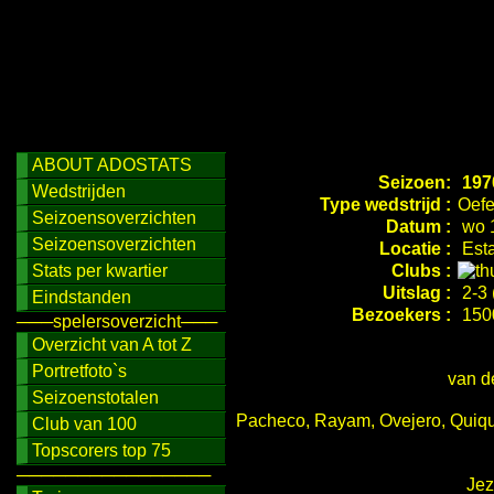
ABOUT ADOSTATS
Seizoen:
197
Wedstrijden
Type wedstrijd :
Oefe
Seizoensoverzichten
Datum :
wo 1
Seizoensoverzichten
Locatie :
Esta
Stats per kwartier
Clubs :
Uitslag :
2-3 
Eindstanden
Bezoekers :
150
───spelersoverzicht───
Overzicht van A tot Z
Portretfoto`s
van d
Seizoenstotalen
Pacheco, Rayam, Ovejero, Quique
Club van 100
Topscorers top 75
────────────────
Jez