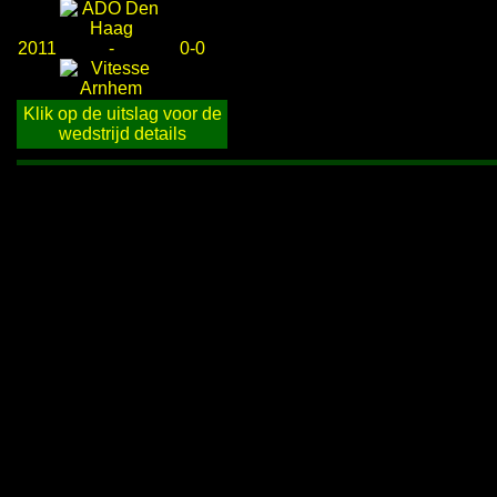
2011
-
0-0
Klik op de uitslag voor de
wedstrijd details