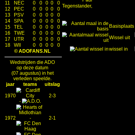
11
NEC
0
0
0
0
0
Tegenstander,
12
PEC
0
0
0
0
0
13
PSV
0
0
0
0
0
14
SPA
0
0
0
0
0
Basisplaats
15
TEL
0
0
0
0
0
16
TWE
0
0
0
0
0
Wissel uit
17
UTR
0
0
0
0
0
18
WII
0
0
0
0
0
wissel in
© ADOFANS.NL
Wedstrijden die ADO
op deze datum
(07 augustus) in het
verleden speelde.
jaar
teams
uitslag
1970
2-3
-
1972
-
2-1