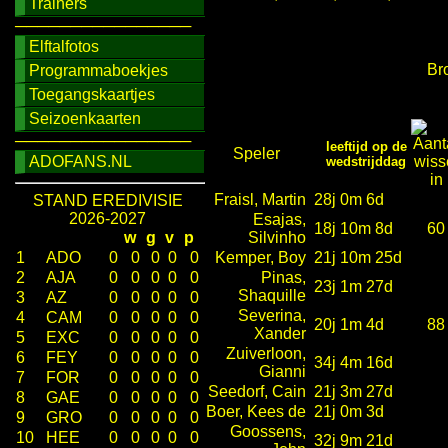
Trainers
────────────────
Elftalfotos
Br
Programmaboekjes
Toegangskaartjes
Seizoenkaarten
────────────────
leeftijd op de
Speler
ADOFANS.NL
wedstrijddag
Fraisl, Martin
28j 0m 6d
STAND EREDIVISIE
2026-2027
Esajas,
18j 10m 8d
60
w
g
v
p
Silvinho
1
ADO
0
0
0
0
0
Kemper, Boy
21j 10m 25d
2
AJA
0
0
0
0
0
Pinas,
23j 1m 27d
Shaquille
3
AZ
0
0
0
0
0
Severina,
4
CAM
0
0
0
0
0
20j 1m 4d
88
Xander
5
EXC
0
0
0
0
0
Zuiverloon,
6
FEY
0
0
0
0
0
34j 4m 16d
Gianni
7
FOR
0
0
0
0
0
Seedorf, Cain
21j 3m 27d
8
GAE
0
0
0
0
0
Boer, Kees de
21j 0m 3d
9
GRO
0
0
0
0
0
Goossens,
10
HEE
0
0
0
0
0
32j 9m 21d