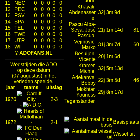
John
11
NEC
0
0
0
0
0
Khayati,
12
PEC
0
0
0
0
0
Abdenasser
32j 3m 9d
13
PSV
0
0
0
0
0
el
14
SPA
0
0
0
0
0
Pascu Alba-
15
TEL
0
0
0
0
0
Seva, José
21j 1m 14d
81
16
TWE
0
0
0
0
0
Pascual
17
UTR
0
0
0
0
0
Vejinovic,
31j 3m 7d
60
18
WII
0
0
0
0
0
Marko
© ADOFANS.NL
Besuijen,
20j 1m 6d
Vicente
Wedstrijden die ADO
Kramer,
32j 5m 13d
op deze datum
Michiel
(07 augustus) in het
Adekanye,
22j 3m 5d
46
verleden speelde.
Bobby
jaar
teams
uitslag
Mokhtar,
29j 8m 17d
Youness
1970
2-3
Tegenstander,
-
Basisplaats
1972
-
2-1
Wissel uit