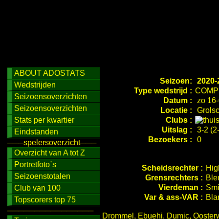
ABOUT ADOSTATS
Seizoen:
2020-
Wedstrijden
Type wedstrijd :
COMP
Seizoensoverzichten
Datum :
zo 16-
Seizoensoverzichten
Locatie :
Grolsc
Stats per kwartier
Clubs :
Uitslag :
3-2 (2
Eindstanden
Bezoekers :
0
───spelersoverzicht───
Overzicht van A tot Z
Portretfoto`s
Scheidsrechter :
Hig
Seizoenstotalen
Grensrechters :
Ble
Vierdeman :
Smi
Club van 100
Var & ass-VAR :
Bla
Topscorers top 75
────────────────
Drommel, Ebuehi, Dumic, Oosterwo