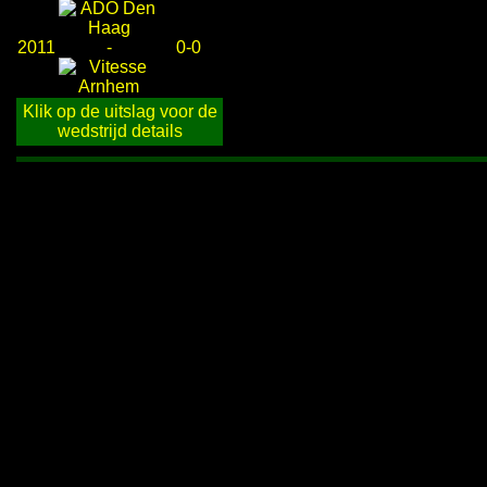
2011
-
0-0
Klik op de uitslag voor de
wedstrijd details