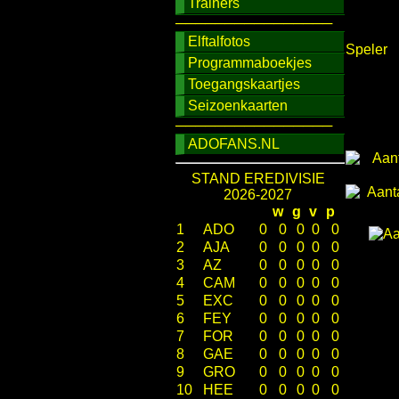
Trainers
────────────────
Elftalfotos
Speler
Programmaboekjes
Toegangskaartjes
Seizoenkaarten
────────────────
ADOFANS.NL
STAND EREDIVISIE
2026-2027
w
g
v
p
1
ADO
0
0
0
0
0
2
AJA
0
0
0
0
0
3
AZ
0
0
0
0
0
4
CAM
0
0
0
0
0
5
EXC
0
0
0
0
0
6
FEY
0
0
0
0
0
7
FOR
0
0
0
0
0
8
GAE
0
0
0
0
0
9
GRO
0
0
0
0
0
10
HEE
0
0
0
0
0