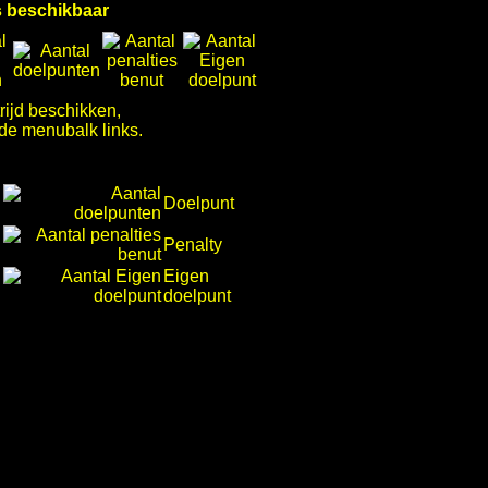
ns beschikbaar
rijd beschikken,
 de menubalk links.
Doelpunt
Penalty
Eigen
doelpunt