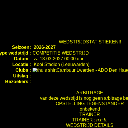
WEDSTRIJDSTATISTIEKEN!!
Seizoen:
2026-2027
ype wedstrijd :
COMPETITIE WEDSTRIJD
Datum :
za 13-03-2027 00:00 uur
Locatie :
Kooi Stadion (Leeuwarden)
Clubs :
Cambuur Lwarden
-
ADO Den Ha
Uitslag :
Bezoekers :
ARBITRAGE
van deze wedstrijd is nog geen arbitrage b
OPSTELLING TEGENSTANDER
onbekend
TRAINER
TRAINER :
n.n.b.
WEDSTRIJD DETAILS