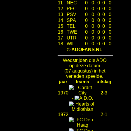
11
NEC
0
0
0
0
0
12
PEC
0
0
0
0
0
13
PSV
0
0
0
0
0
14
SPA
0
0
0
0
0
15
TEL
0
0
0
0
0
16
TWE
0
0
0
0
0
17
UTR
0
0
0
0
0
18
WII
0
0
0
0
0
© ADOFANS.NL
Wedstrijden die ADO
op deze datum
(07 augustus) in het
verleden speelde.
jaar
teams
uitslag
1970
2-3
-
1972
-
2-1