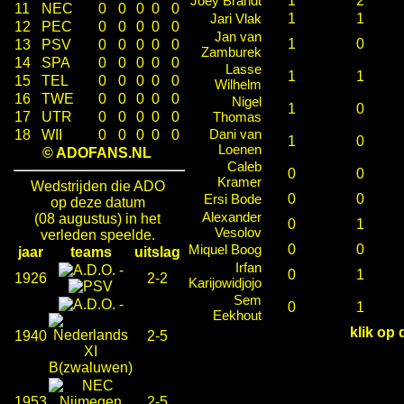
Joey Brandt
1
2
11
NEC
0
0
0
0
0
Jari Vlak
1
1
12
PEC
0
0
0
0
0
Jan van
1
0
13
PSV
0
0
0
0
0
Zamburek
14
SPA
0
0
0
0
0
Lasse
1
1
15
TEL
0
0
0
0
0
Wilhelm
16
TWE
0
0
0
0
0
Nigel
1
0
17
UTR
0
0
0
0
0
Thomas
Dani van
18
WII
0
0
0
0
0
1
0
Loenen
© ADOFANS.NL
Caleb
0
0
Kramer
Wedstrijden die ADO
Ersi Bode
0
0
op deze datum
Alexander
(08 augustus) in het
0
1
Vesolov
verleden speelde.
Miquel Boog
0
0
jaar
teams
uitslag
Irfan
-
0
1
1926
2-2
Karijowidjojo
Sem
-
0
1
Eekhout
klik op 
1940
2-5
1953
2-5