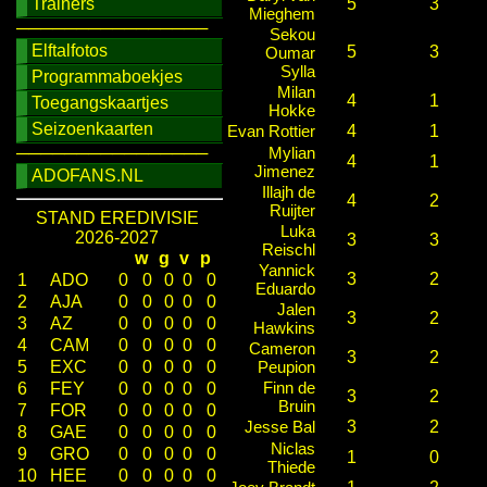
Trainers
5
3
Mieghem
────────────────
Sekou
Elftalfotos
5
3
Oumar
Sylla
Programmaboekjes
Milan
4
1
Toegangskaartjes
Hokke
Seizoenkaarten
Evan Rottier
4
1
────────────────
Mylian
4
1
Jimenez
ADOFANS.NL
Illajh de
4
2
Ruijter
STAND EREDIVISIE
Luka
2026-2027
3
3
Reischl
w
g
v
p
Yannick
3
2
1
ADO
0
0
0
0
0
Eduardo
2
AJA
0
0
0
0
0
Jalen
3
2
3
AZ
0
0
0
0
0
Hawkins
4
CAM
0
0
0
0
0
Cameron
3
2
5
EXC
0
0
0
0
0
Peupion
Finn de
6
FEY
0
0
0
0
0
3
2
Bruin
7
FOR
0
0
0
0
0
Jesse Bal
3
2
8
GAE
0
0
0
0
0
Niclas
9
GRO
0
0
0
0
0
1
0
Thiede
10
HEE
0
0
0
0
0