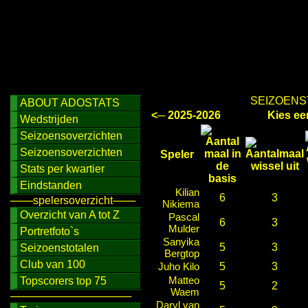
SEIZOENS
ABOUT ADOSTATS
<─ 2025-2026
Kies ee
Wedstrijden
Seizoensoverzichten
Seizoensoverzichten
Speler
Stats per kwartier
Eindstanden
Kilian
6
3
───spelersoverzicht───
Nikiema
Overzicht van A tot Z
Pascal
6
3
Mulder
Portretfoto`s
Sanyika
5
3
Seizoenstotalen
Bergtop
Club van 100
Juho Kilo
5
3
Matteo
Topscorers top 75
5
2
Waem
────────────────
Daryl van