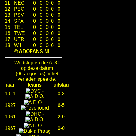
11
NEC
0
0
0
0
0
12
PEC
0
0
0
0
0
13
PSV
0
0
0
0
0
14
SPA
0
0
0
0
0
15
TEL
0
0
0
0
0
16
TWE
0
0
0
0
0
17
UTR
0
0
0
0
0
18
WII
0
0
0
0
0
© ADOFANS.NL
Wedstrijden die ADO
op deze datum
(06 augustus) in het
verleden speelde.
jaar
teams
uitslag
-
1911
0-3
-
1927
6-5
-
1961
2-0
-
1967
0-0