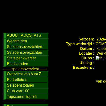
ABOUT ADOSTATS
Seizoen:
2026
Wedstrijden
Type wedstrijd :
COMP
Seizoensoverzichten
Datum :
za 05
Seizoensoverzichten
Locatie :
Werkt
Stats per kwartier
Clubs :
Uitslag :
Eindstanden
Bezoekers :
───spelersoverzicht───
Overzicht van A tot Z
Portretfoto`s
van d
Seizoenstotalen
Club van 100
Topscorers top 75
────────────────