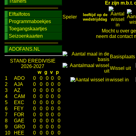
Trainers
Er zijn m.b.t
────────────────
Elftalfotos
leeftijd op de
Speler
wedstrijddag
Programmaboekjes
Toegangskaartjes
Mocht u over ge
Seizoenkaarten
neem dat contact m
────────────────
ADOFANS.NL
Basisplaats
STAND EREDIVISIE
2026-2027
Wissel uit
w
g
v
p
1
ADO
0
0
0
0
0
wissel in
2
AJA
0
0
0
0
0
3
AZ
0
0
0
0
0
4
CAM
0
0
0
0
0
5
EXC
0
0
0
0
0
6
FEY
0
0
0
0
0
7
FOR
0
0
0
0
0
8
GAE
0
0
0
0
0
9
GRO
0
0
0
0
0
10
HEE
0
0
0
0
0