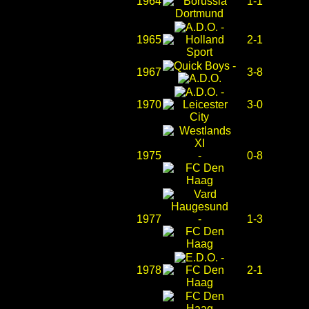
1964
1-1
-
1965
2-1
-
1967
3-8
-
1970
3-0
1975
-
0-8
1977
-
1-3
-
1978
2-1