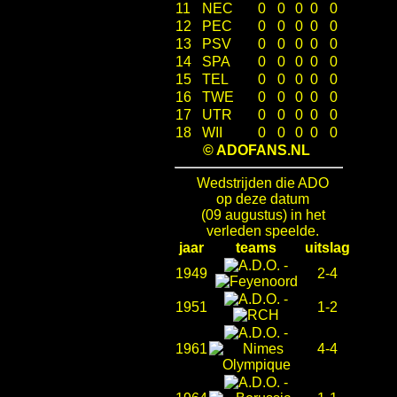
11
NEC
0
0
0
0
0
12
PEC
0
0
0
0
0
13
PSV
0
0
0
0
0
14
SPA
0
0
0
0
0
15
TEL
0
0
0
0
0
16
TWE
0
0
0
0
0
17
UTR
0
0
0
0
0
18
WII
0
0
0
0
0
© ADOFANS.NL
Wedstrijden die ADO
op deze datum
(09 augustus) in het
verleden speelde.
jaar
teams
uitslag
-
1949
2-4
-
1951
1-2
-
1961
4-4
-