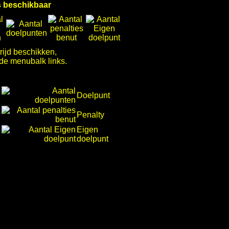
ns beschikbaar
rijd beschikken,
 de menubalk links.
Doelpunt
Penalty
Eigen
doelpunt