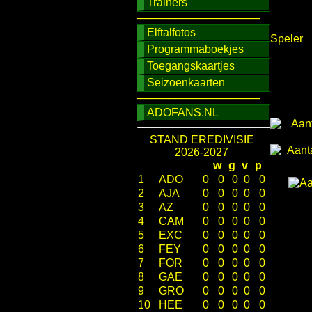
Trainers
────────────────
Elftalfotos
Speler
Programmaboekjes
Toegangskaartjes
Seizoenkaarten
────────────────
ADOFANS.NL
STAND EREDIVISIE
2026-2027
w
g
v
p
1
ADO
0
0
0
0
0
2
AJA
0
0
0
0
0
3
AZ
0
0
0
0
0
4
CAM
0
0
0
0
0
5
EXC
0
0
0
0
0
6
FEY
0
0
0
0
0
7
FOR
0
0
0
0
0
8
GAE
0
0
0
0
0
9
GRO
0
0
0
0
0
10
HEE
0
0
0
0
0