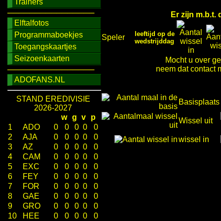
Trainers
────────────────
Er zijn m.b.t
Elftalfotos
leeftijd op de
Programmaboekjes
Speler
wedstrijddag
Toegangskaartjes
Seizoenkaarten
Mocht u over ge
neem dat contact m
────────────────
ADOFANS.NL
STAND EREDIVISIE
Basisplaats
2026-2027
w
g
v
p
Wissel uit
1
ADO
0
0
0
0
0
2
AJA
0
0
0
0
0
wissel in
3
AZ
0
0
0
0
0
4
CAM
0
0
0
0
0
5
EXC
0
0
0
0
0
6
FEY
0
0
0
0
0
7
FOR
0
0
0
0
0
8
GAE
0
0
0
0
0
9
GRO
0
0
0
0
0
10
HEE
0
0
0
0
0