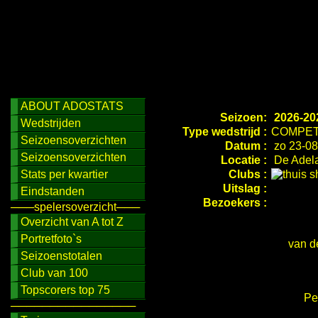
ABOUT ADOSTATS
Seizoen:
2026-20
Wedstrijden
Type wedstrijd :
COMPET
Seizoensoverzichten
Datum :
zo 23-08
Seizoensoverzichten
Locatie :
De Adela
Stats per kwartier
Clubs :
Uitslag :
Eindstanden
Bezoekers :
───spelersoverzicht───
Overzicht van A tot Z
Portretfoto`s
van d
Seizoenstotalen
Club van 100
Topscorers top 75
Pet
────────────────