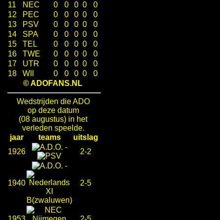
11
NEC
0
0
0
0
0
12
PEC
0
0
0
0
0
13
PSV
0
0
0
0
0
14
SPA
0
0
0
0
0
15
TEL
0
0
0
0
0
16
TWE
0
0
0
0
0
17
UTR
0
0
0
0
0
18
WII
0
0
0
0
0
© ADOFANS.NL
Wedstrijden die ADO
op deze datum
(08 augustus) in het
verleden speelde.
jaar
teams
uitslag
-
1926
2-2
-
1940
2-5
1953
2-5