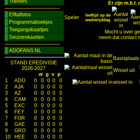
Trainers
Er zijn m.b.t
────────────────
Elftalfotos
leeftijd op de
Speler
wedstrijddag
Programmaboekjes
Toegangskaartjes
Mocht u over ge
Seizoenkaarten
neem dat contact m
────────────────
ADOFANS.NL
Basisplaats
STAND EREDIVISIE
2026-2027
Wissel uit
w
g
v
p
1
ADO
0
0
0
0
0
wissel in
2
AJA
0
0
0
0
0
3
AZ
0
0
0
0
0
4
CAM
0
0
0
0
0
5
EXC
0
0
0
0
0
6
FEY
0
0
0
0
0
7
FOR
0
0
0
0
0
8
GAE
0
0
0
0
0
9
GRO
0
0
0
0
0
10
HEE
0
0
0
0
0