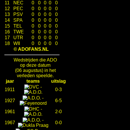
11
NEC
0
0
0
0
0
12
PEC
0
0
0
0
0
13
PSV
0
0
0
0
0
14
SPA
0
0
0
0
0
15
TEL
0
0
0
0
0
16
TWE
0
0
0
0
0
17
UTR
0
0
0
0
0
18
WII
0
0
0
0
0
© ADOFANS.NL
Wedstrijden die ADO
op deze datum
(06 augustus) in het
verleden speelde.
jaar
teams
uitslag
-
1911
0-3
-
1927
6-5
-
1961
2-0
-
1967
0-0