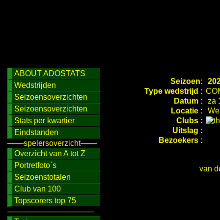
ABOUT ADOSTATS
Seizoen:
202
Wedstrijden
Type wedstrijd :
CO
Seizoensoverzichten
Datum :
za 
Seizoensoverzichten
Locatie :
Wer
Stats per kwartier
Clubs :
Uitslag :
Eindstanden
Bezoekers :
───spelersoverzicht───
Overzicht van A tot Z
Portretfoto`s
van d
Seizoenstotalen
Club van 100
Topscorers top 75
────────────────