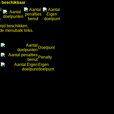
ns beschikbaar
rijd beschikken,
 de menubalk links.
Doelpunt
Penalty
Eigen
doelpunt