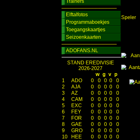
Trainers
────────────────
Elftalfotos
Speler
Programmaboekjes
Toegangskaartjes
Seizoenkaarten
────────────────
ADOFANS.NL
STAND EREDIVISIE
2026-2027
w
g
v
p
1
ADO
0
0
0
0
0
2
AJA
0
0
0
0
0
3
AZ
0
0
0
0
0
4
CAM
0
0
0
0
0
5
EXC
0
0
0
0
0
6
FEY
0
0
0
0
0
7
FOR
0
0
0
0
0
8
GAE
0
0
0
0
0
9
GRO
0
0
0
0
0
10
HEE
0
0
0
0
0