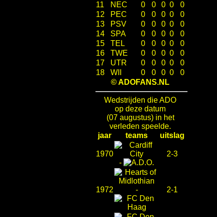
11
NEC
0
0
0
0
0
12
PEC
0
0
0
0
0
13
PSV
0
0
0
0
0
14
SPA
0
0
0
0
0
15
TEL
0
0
0
0
0
16
TWE
0
0
0
0
0
17
UTR
0
0
0
0
0
18
WII
0
0
0
0
0
© ADOFANS.NL
Wedstrijden die ADO
op deze datum
(07 augustus) in het
verleden speelde.
jaar
teams
uitslag
1970
2-3
-
1972
-
2-1