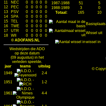
11
NEC
0
0
0
0
0
1987-1988
51
5
12
PEC
0
0
0
0
0
1988-1989
3
0
13
PSV
0
0
0
0
0
Totaal:
165
10
14
SPA
0
0
0
0
0
15
TEL
0
0
0
0
0
Basisplaats
16
TWE
0
0
0
0
0
17
UTR
0
0
0
0
0
Wissel uit
18
WII
0
0
0
0
0
© ADOFANS.NL
wissel in
Wedstrijden die ADO
op deze datum
(09 augustus) in het
verleden speelde.
jaar
teams
uitslag
© Copy
-
1949
2-4
-
1951
1-2
-
1961
4-4
-