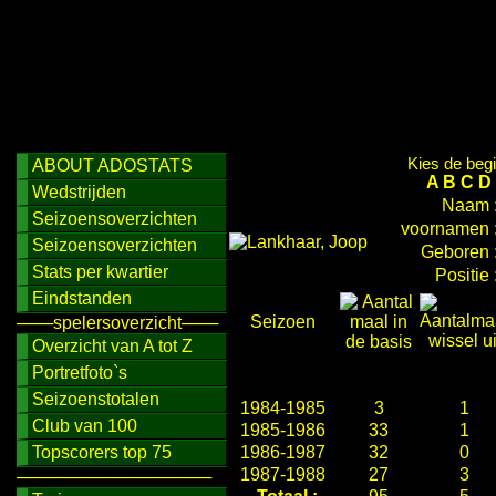
Kies de begi
ABOUT ADOSTATS
A
B
C
D
Wedstrijden
Naam 
Seizoensoverzichten
voornamen 
Seizoensoverzichten
Geboren 
Stats per kwartier
Positie 
Eindstanden
Seizoen
───spelersoverzicht───
Overzicht van A tot Z
Portretfoto`s
Seizoenstotalen
1984-1985
3
1
Club van 100
1985-1986
33
1
Topscorers top 75
1986-1987
32
0
1987-1988
27
3
────────────────