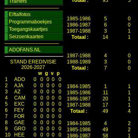
Totaal :
95
5
Trainers
────────────────
Elftalfotos
1985-1986
5
0
Programmaboekjes
1986-1987
6
0
Toegangskaartjes
1987-1988
3
1
Seizoenkaarten
Totaal :
14
1
────────────────
ADOFANS.NL
1987-1988
4
0
STAND EREDIVISIE
1988-1989
3
0
2026-2027
Totaal :
7
0
w
g
v
p
1
ADO
0
0
0
0
0
2
AJA
0
0
0
0
0
1984-1985
1
1
3
AZ
0
0
0
0
0
1985-1986
11
1
4
CAM
0
0
0
0
0
1986-1987
20
1
5
EXC
0
0
0
0
0
1987-1988
17
1
6
FEY
0
0
0
0
0
Totaal :
49
4
7
FOR
0
0
0
0
0
8
GAE
0
0
0
0
0
1984-1985
4
2
9
GRO
0
0
0
0
0
1985-1986
49
2
10
HEE
0
0
0
0
0
1986-1987
58
1