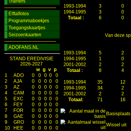
Trainers
1993-1994
3
0
────────────────
1994-1995
3
0
Elftalfotos
Totaal :
6
0
Programmaboekjes
Toegangskaartjes
Seizoenkaarten
Van deze spe
────────────────
ADOFANS.NL
1993-1994
5
2
STAND EREDIVISIE
1994-1995
1
0
2026-2027
2001-2002
2
2
w
g
v
p
Totaal :
8
4
1
ADO
0
0
0
0
0
2
AJA
0
0
0
0
0
1993-1994
35
12
3
AZ
0
0
0
0
0
1994-1995
34
2
4
CAM
0
0
0
0
0
2001-2002
2
2
5
EXC
0
0
0
0
0
Totaal:
71
16
6
FEY
0
0
0
0
0
7
FOR
0
0
0
0
0
Basisplaats
8
GAE
0
0
0
0
0
9
GRO
0
0
0
0
0
Wissel uit
10
HEE
0
0
0
0
0