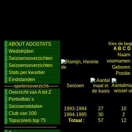
Kies de begi
ABOUT ADOSTATS
A
B
C
D
Wedstrijden
Naam 
Seizoensoverzichten
voornamen 
Seizoensoverzichten
Geboren 
Stats per kwartier
Positie 
Eindstanden
Seizoen
───spelersoverzicht───
Overzicht van A tot Z
Portretfoto`s
Seizoenstotalen
1993-1994
27
10
Club van 100
1994-1995
30
2
Topscorers top 75
Totaal :
57
12
────────────────