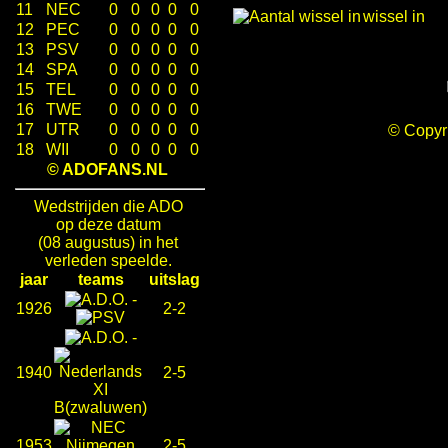
11
NEC
0
0
0
0
0
wissel in
12
PEC
0
0
0
0
0
13
PSV
0
0
0
0
0
14
SPA
0
0
0
0
0
15
TEL
0
0
0
0
0
16
TWE
0
0
0
0
0
17
UTR
0
0
0
0
0
© Copy
18
WII
0
0
0
0
0
© ADOFANS.NL
Wedstrijden die ADO
op deze datum
(08 augustus) in het
verleden speelde.
jaar
teams
uitslag
-
1926
2-2
-
1940
2-5
1953
2-5