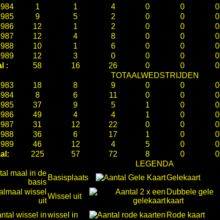
1984
1
1
4
0
0
0
1985
9
5
2
0
0
0
1986
12
1
2
0
0
0
1987
12
4
8
0
0
0
1988
10
1
6
0
0
0
1989
12
3
0
0
0
0
l :
58
16
26
0
0
0
TOTAALWEDSTRIJDEN
1983
18
8
9
0
0
0
1984
8
6
11
0
0
0
1985
37
9
5
1
0
0
1986
49
4
4
1
0
0
1987
31
12
22
0
0
0
1988
36
6
17
1
0
0
1989
46
12
4
5
0
0
al:
225
57
72
8
0
0
LEGENDA
Basisplaats
Gelekaart
Dubbele gele
Wissel uit
kaart
wissel in
Rode kaart