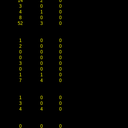
14
2
0
3
0
0
4
1
0
8
0
0
52
3
0
1
0
0
2
0
0
0
0
0
0
0
0
3
0
0
0
0
0
1
1
0
7
4
0
1
0
0
3
0
0
4
4
0
0
0
0