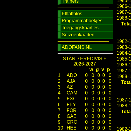
1985-
Trainers
1986-
────────────────
1987-
Elftalfotos
1988-
Programmaboekjes
Tota
Toegangskaartjes
Seizoenkaarten
────────────────
1982-
ADOFANS.NL
1983-
1984-
STAND EREDIVISIE
1985-
2026-2027
1986-
w
g
v
p
1987-
1
ADO
0
0
0
0
0
1988-
2
AJA
0
0
0
0
0
Tota
3
AZ
0
0
0
0
0
4
CAM
0
0
0
0
0
5
EXC
0
0
0
0
0
1987-
6
FEY
0
0
0
0
0
1988-
7
FOR
0
0
0
0
0
Tota
8
GAE
0
0
0
0
0
9
GRO
0
0
0
0
0
10
HEE
0
0
0
0
0
1982-