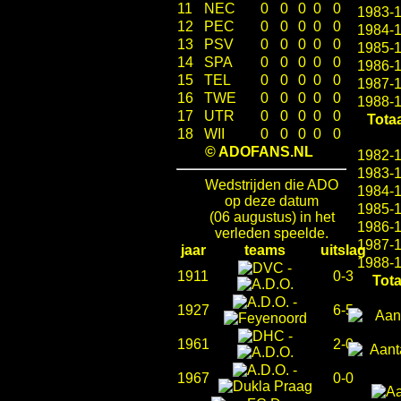
11
NEC
0
0
0
0
0
1983-
12
PEC
0
0
0
0
0
1984-
13
PSV
0
0
0
0
0
1985-
14
SPA
0
0
0
0
0
1986-
15
TEL
0
0
0
0
0
1987-
16
TWE
0
0
0
0
0
1988-
17
UTR
0
0
0
0
0
Totaa
18
WII
0
0
0
0
0
© ADOFANS.NL
1982-
1983-
Wedstrijden die ADO
1984-
op deze datum
1985-
(06 augustus) in het
1986-
verleden speelde.
1987-
jaar
teams
uitslag
1988-
-
1911
0-3
Tota
-
1927
6-5
-
1961
2-0
-
1967
0-0