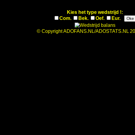
Kies het type wedstrijd !:
Com.
Bek.
Oef.
Eur.
Oke
© Copyright ADOFANS.NL/ADOSTATS.NL 20