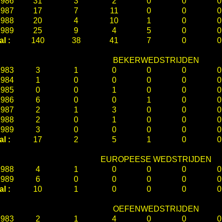
1986
31
3
2
0
0
0
1987
17
7
11
0
0
0
1988
20
4
10
1
0
0
1989
25
9
4
5
0
0
al :
140
38
41
7
0
0
BEKERWEDSTRIJDEN
1983
3
1
0
0
0
0
1984
1
0
0
0
0
0
1985
0
0
1
0
0
0
1986
6
0
0
1
0
0
1987
2
1
3
0
0
0
1988
2
0
1
0
0
0
1989
3
0
0
0
0
0
al :
17
2
5
1
0
0
EUROPEESE WEDSTRIJDEN
1988
4
1
0
0
0
0
1989
6
0
0
0
0
0
al :
10
1
0
0
0
0
OEFENWEDSTRIJDEN
1983
2
1
4
0
0
0