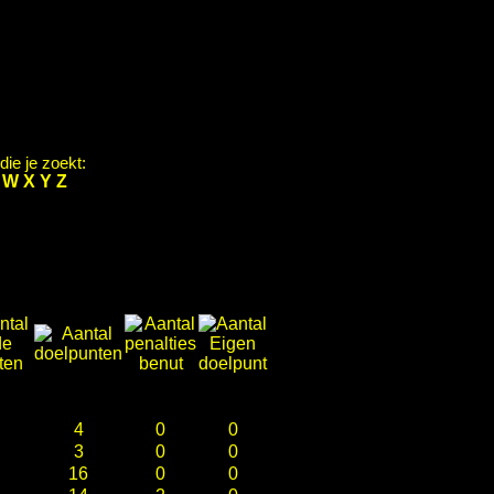
ie je zoekt:
V
W
X
Y
Z
4
0
0
3
0
0
16
0
0