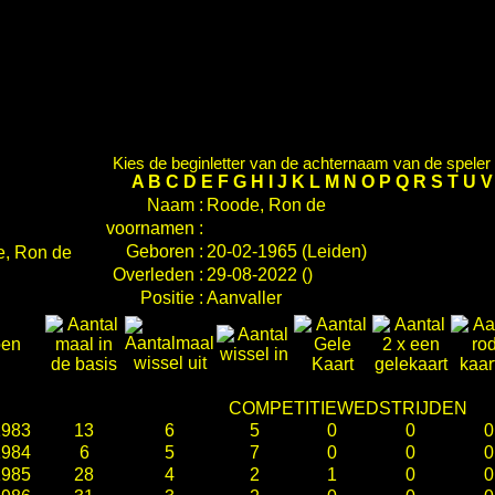
Kies de beginletter van de achternaam van de speler d
A
B
C
D
E
F
G
H
I
J
K
L
M
N
O
P
Q
R
S
T
U
Naam :
Roode, Ron de
voornamen :
Geboren :
20-02-1965 (Leiden)
Overleden :
29-08-2022 ()
Positie :
Aanvaller
oen
COMPETITIEWEDSTRIJDEN
1983
13
6
5
0
0
0
1984
6
5
7
0
0
0
1985
28
4
2
1
0
0