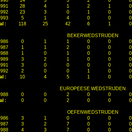
1990
14
3
3
2
0
0
1991
28
4
1
2
1
0
1992
23
3
0
1
0
0
1993
5
1
4
0
0
0
al :
118
25
42
6
1
0
BEKERWEDSTRIJDEN
1986
0
1
1
0
0
0
1987
1
1
2
0
0
0
1988
1
0
1
0
0
0
1989
3
2
1
0
0
0
1991
3
0
0
0
0
0
1992
2
0
0
1
0
0
al :
10
4
5
1
0
0
EUROPEESE WEDSTRIJDEN
1988
0
0
2
0
0
0
al :
0
0
2
0
0
0
OEFENWEDSTRIJDEN
1986
3
1
0
0
0
0
1987
3
2
7
0
0
0
1988
4
3
7
0
0
0