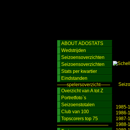
ABOUT ADOSTATS
Wedstrijden
Seizoensoverzichten
Seizoensoverzichten
Stats per kwartier
Eindstanden
Seiz
───spelersoverzicht───
Overzicht van A tot Z
Portretfoto`s
Seizoenstotalen
1985-
Club van 100
1986-
Topscorers top 75
1987-
1988-
────────────────