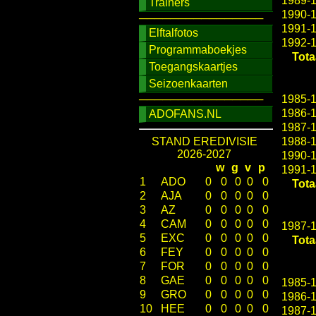
1989-
Trainers
1990-
────────────────
1991-
Elftalfotos
1992-
Programmaboekjes
Tota
Toegangskaartjes
Seizoenkaarten
────────────────
1985-
1986-
ADOFANS.NL
1987-
STAND EREDIVISIE
1988-
2026-2027
1990-
w
g
v
p
1991-
1
ADO
0
0
0
0
0
Tota
2
AJA
0
0
0
0
0
3
AZ
0
0
0
0
0
4
CAM
0
0
0
0
0
1987-
5
EXC
0
0
0
0
0
Tota
6
FEY
0
0
0
0
0
7
FOR
0
0
0
0
0
8
GAE
0
0
0
0
0
1985-
9
GRO
0
0
0
0
0
1986-
10
HEE
0
0
0
0
0
1987-