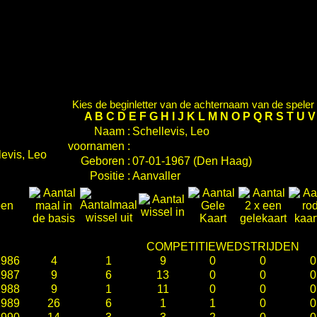
Kies de beginletter van de achternaam van de speler d
A
B
C
D
E
F
G
H
I
J
K
L
M
N
O
P
Q
R
S
T
U
Naam :
Schellevis, Leo
voornamen :
Geboren :
07-01-1967 (Den Haag)
Positie :
Aanvaller
oen
COMPETITIEWEDSTRIJDEN
1986
4
1
9
0
0
0
1987
9
6
13
0
0
0
1988
9
1
11
0
0
0
1989
26
6
1
1
0
0