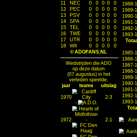
11
NEC
0
0
0
0
0
1988-
12
PEC
0
0
0
0
0
1989-
13
PSV
0
0
0
0
0
1990-
14
SPA
0
0
0
0
0
1991-
15
TEL
0
0
0
0
0
1992-
16
TWE
0
0
0
0
0
1993-
17
UTR
0
0
0
0
0
Totaa
18
WII
0
0
0
0
0
© ADOFANS.NL
1985-
1986-
Wedstrijden die ADO
1987-
op deze datum
1988-
(07 augustus) in het
1989-
verleden speelde.
1990-
jaar
teams
uitslag
1991-
1992-
1970
2-3
1993-
-
Tota
1972
-
2-1