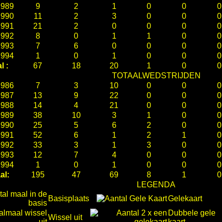
1989
9
2
1
0
0
0
1990
11
2
3
0
0
0
1991
21
2
0
0
0
0
1992
8
0
1
1
0
0
1993
7
6
0
0
0
0
1994
1
0
1
0
0
0
l :
67
18
20
1
0
0
TOTAALWEDSTRIJDEN
1986
7
3
10
0
0
0
1987
13
9
22
0
0
0
1988
14
4
21
0
0
0
1989
38
10
3
1
0
0
1990
25
5
6
2
0
0
1991
52
6
1
2
1
0
1992
33
3
1
3
0
0
1993
12
7
4
0
0
0
1994
1
0
1
0
0
0
al:
195
47
69
8
1
0
LEGENDA
Basisplaats
Gelekaart
Dubbele gele
Wissel uit
kaart