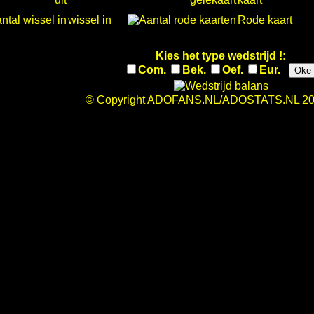
wissel in
Rode kaart
Kies het type wedstrijd !:
Com.
Bek.
Oef.
Eur.
Oke
© Copyright ADOFANS.NL/ADOSTATS.NL 20