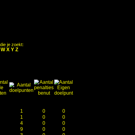
ie je zoekt:
V
W
X
Y
Z
1
0
0
1
0
0
4
0
0
9
0
0