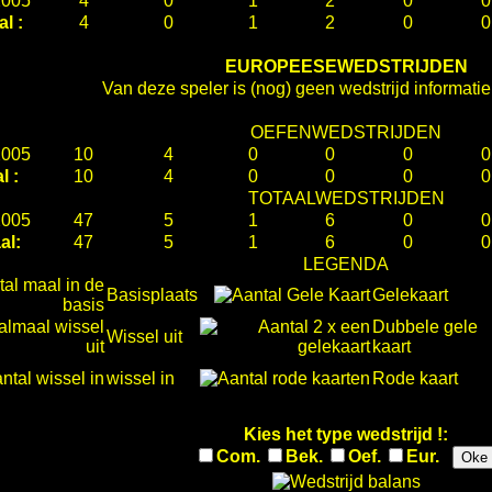
2005
4
0
1
2
0
0
al :
4
0
1
2
0
0
EUROPEESEWEDSTRIJDEN
Van deze speler is (nog) geen wedstrijd informati
OEFENWEDSTRIJDEN
2005
10
4
0
0
0
0
l :
10
4
0
0
0
0
TOTAALWEDSTRIJDEN
2005
47
5
1
6
0
0
al:
47
5
1
6
0
0
LEGENDA
Basisplaats
Gelekaart
Dubbele gele
Wissel uit
kaart
wissel in
Rode kaart
Kies het type wedstrijd !:
Com.
Bek.
Oef.
Eur.
Oke