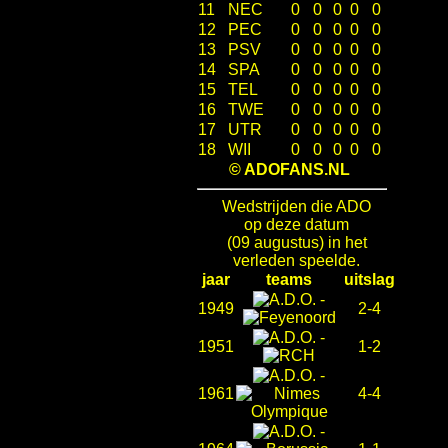
11
NEC
0
0
0
0
0
12
PEC
0
0
0
0
0
13
PSV
0
0
0
0
0
14
SPA
0
0
0
0
0
15
TEL
0
0
0
0
0
16
TWE
0
0
0
0
0
17
UTR
0
0
0
0
0
18
WII
0
0
0
0
0
© ADOFANS.NL
Wedstrijden die ADO
op deze datum
(09 augustus) in het
verleden speelde.
jaar
teams
uitslag
-
1949
2-4
-
1951
1-2
-
1961
4-4
-