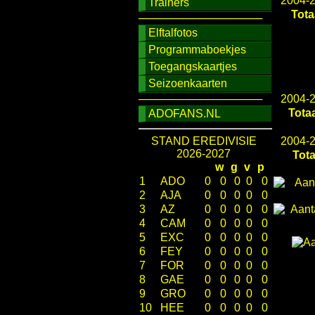
2004-
Trainers
Tota
────────────────
Elftalfotos
Programmaboekjes
Toegangskaartjes
Seizoenkaarten
────────────────
2004-
Totaa
ADOFANS.NL
STAND EREDIVISIE
2004-
2026-2027
Tota
w
g
v
p
1
ADO
0
0
0
0
0
2
AJA
0
0
0
0
0
3
AZ
0
0
0
0
0
4
CAM
0
0
0
0
0
5
EXC
0
0
0
0
0
6
FEY
0
0
0
0
0
7
FOR
0
0
0
0
0
8
GAE
0
0
0
0
0
9
GRO
0
0
0
0
0
10
HEE
0
0
0
0
0