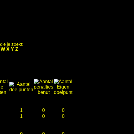
ie je zoekt:
V
W
X
Y
Z
1
0
0
1
0
0