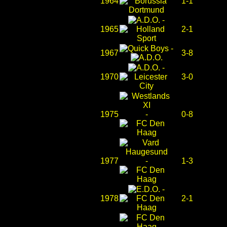
1964
1-1
-
1965
2-1
-
1967
3-8
-
1970
3-0
1975
-
0-8
1977
-
1-3
-
1978
2-1