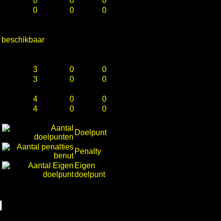
0
0
0
0
0
0
e beschikbaar
3
0
0
3
0
0
4
0
0
4
0
0
Doelpunt
Penalty
Eigen
doelpunt