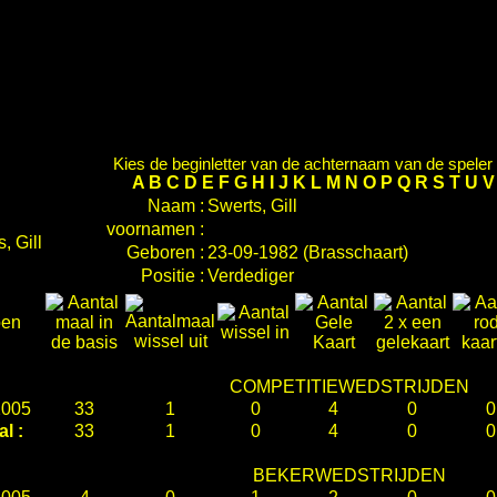
Kies de beginletter van de achternaam van de speler d
A
B
C
D
E
F
G
H
I
J
K
L
M
N
O
P
Q
R
S
T
U
Naam :
Swerts, Gill
voornamen :
Geboren :
23-09-1982 (Brasschaart)
Positie :
Verdediger
oen
COMPETITIEWEDSTRIJDEN
2005
33
1
0
4
0
0
al :
33
1
0
4
0
0
BEKERWEDSTRIJDEN