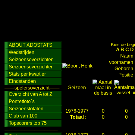
Kies de begi
ABOUT ADOSTATS
A
B
C
D
Wedstrijden
Naam 
Seizoensoverzichten
voornamen 
Seizoensoverzichten
Geboren 
Stats per kwartier
Positie 
Eindstanden
Seizoen
───spelersoverzicht───
Overzicht van A tot Z
Portretfoto`s
Seizoenstotalen
1976-1977
0
0
Club van 100
Totaal :
0
0
Topscorers top 75
────────────────