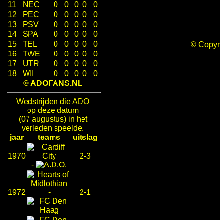
11
NEC
0
0
0
0
0
12
PEC
0
0
0
0
0
13
PSV
0
0
0
0
0
14
SPA
0
0
0
0
0
15
TEL
0
0
0
0
0
© Copy
16
TWE
0
0
0
0
0
17
UTR
0
0
0
0
0
18
WII
0
0
0
0
0
© ADOFANS.NL
Wedstrijden die ADO
op deze datum
(07 augustus) in het
verleden speelde.
jaar
teams
uitslag
1970
2-3
-
1972
-
2-1