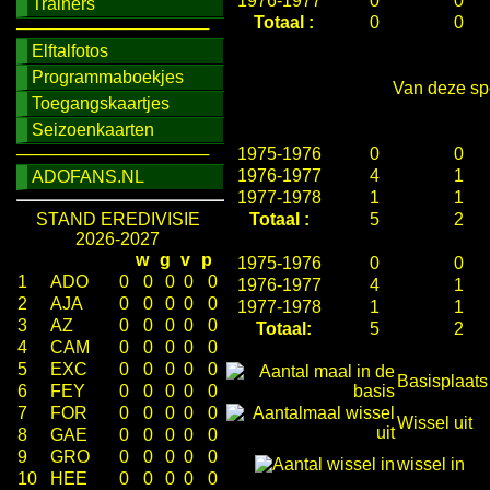
1976-1977
0
0
Trainers
Totaal :
0
0
────────────────
Elftalfotos
Programmaboekjes
Van deze spe
Toegangskaartjes
Seizoenkaarten
────────────────
1975-1976
0
0
1976-1977
4
1
ADOFANS.NL
1977-1978
1
1
STAND EREDIVISIE
Totaal :
5
2
2026-2027
w
g
v
p
1975-1976
0
0
1
ADO
0
0
0
0
0
1976-1977
4
1
2
AJA
0
0
0
0
0
1977-1978
1
1
3
AZ
0
0
0
0
0
Totaal:
5
2
4
CAM
0
0
0
0
0
5
EXC
0
0
0
0
0
Basisplaats
6
FEY
0
0
0
0
0
7
FOR
0
0
0
0
0
Wissel uit
8
GAE
0
0
0
0
0
9
GRO
0
0
0
0
0
wissel in
10
HEE
0
0
0
0
0