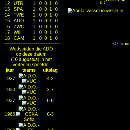
12
UTR
1
0
0
1
0
13
SPA
1
0
0
1
0
wissel in
14
TWE
1
0
0
1
0
15
ADO
1
0
0
1
0
16
ZWO
1
0
0
1
0
17
WII
1
0
0
1
0
18
CAM
1
0
0
1
0
© Copy
Wedstrijden die ADO
op deze datum
(10 augustus) in het
verleden speelde.
jaar
teams
uitslag
-
1927
4-2
-
1930
2-7
-
1937
0-0
-
1966
0-3
-