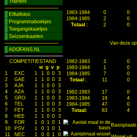
Trainers
────────────────
1983-1984
0
0
Elftalfotos
1984-1985
2
0
Programmaboekjes
Totaal :
2
0
Toegangskaartjes
Seizoenkaarten
────────────────
Van deze spe
ADOFANS.NL
COMPETITIESTAND
1982-1983
3
0
w
g
v
p
1983-1984
1
0
1
EXC
1
1
0
0
3
1984-1985
7
0
2
GAE
1
1
0
0
3
Totaal :
11
0
3
AJA
1
1
0
0
3
4
AZA
1
1
0
0
3
1982-1983
17
0
5
GRO
1
1
0
0
3
1983-1984
19
4
6
TEL
1
1
0
0
3
1984-1985
47
0
7
FEY
1
1
0
0
3
Totaal:
83
4
8
HEE
1
1
0
0
3
9
FOR
1
0
1
0
1
Basisplaats
10
PSV
1
0
1
0
1
11
NEC
1
0
0
1
0
Wissel uit