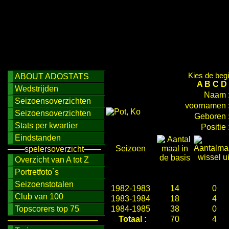
Kies de begi
ABOUT ADOSTATS
A
B
C
D
Wedstrijden
Naam 
Seizoensoverzichten
voornamen 
Seizoensoverzichten
Geboren 
Stats per kwartier
Positie 
Eindstanden
Seizoen
───spelersoverzicht───
Overzicht van A tot Z
Portretfoto`s
Seizoenstotalen
1982-1983
14
0
Club van 100
1983-1984
18
4
Topscorers top 75
1984-1985
38
0
Totaal :
70
4
────────────────