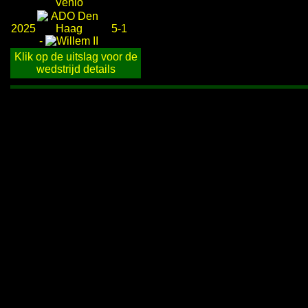
2025
5-1
-
Klik op de uitslag voor de
wedstrijd details