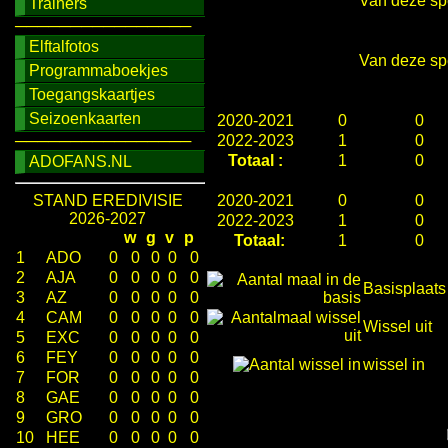
Van deze spe
Trainers
────────────────
Elftalfotos
Van deze spe
Programmaboekjes
Toegangskaartjes
Seizoenkaarten
2020-2021
0
0
────────────────
2022-2023
1
0
Totaal :
1
0
ADOFANS.NL
STAND EREDIVISIE
2020-2021
0
0
2026-2027
2022-2023
1
0
w
g
v
p
Totaal:
1
0
1
ADO
0
0
0
0
0
2
AJA
0
0
0
0
0
Basisplaats
3
AZ
0
0
0
0
0
4
CAM
0
0
0
0
0
Wissel uit
5
EXC
0
0
0
0
0
6
FEY
0
0
0
0
0
wissel in
7
FOR
0
0
0
0
0
8
GAE
0
0
0
0
0
9
GRO
0
0
0
0
0
10
HEE
0
0
0
0
0