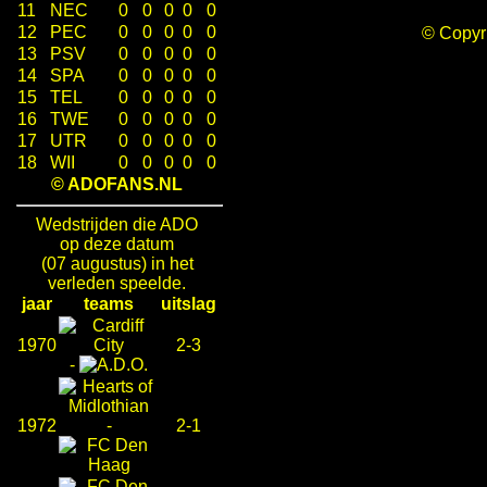
11
NEC
0
0
0
0
0
12
PEC
0
0
0
0
0
© Copy
13
PSV
0
0
0
0
0
14
SPA
0
0
0
0
0
15
TEL
0
0
0
0
0
16
TWE
0
0
0
0
0
17
UTR
0
0
0
0
0
18
WII
0
0
0
0
0
© ADOFANS.NL
Wedstrijden die ADO
op deze datum
(07 augustus) in het
verleden speelde.
jaar
teams
uitslag
1970
2-3
-
1972
-
2-1