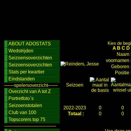
Kies de begi
ABOUT ADOSTATS
A
B
C
D
Wedstrijden
Naam 
Seizoensoverzichten
voornamen 
Seizoensoverzichten
Geboren 
Stats per kwartier
Positie 
Eindstanden
Seizoen
───spelersoverzicht───
Overzicht van A tot Z
Portretfoto`s
Seizoenstotalen
2022-2023
0
0
Club van 100
Totaal :
0
0
Topscorers top 75
────────────────