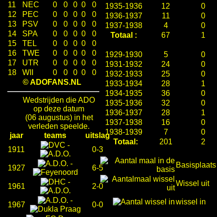
11
NEC
0
0
0
0
0
1935-1936
12
0
12
PEC
0
0
0
0
0
1936-1937
11
0
13
PSV
0
0
0
0
0
1937-1938
4
0
14
SPA
0
0
0
0
0
Totaal :
67
1
15
TEL
0
0
0
0
0
16
TWE
0
0
0
0
0
1929-1930
5
0
17
UTR
0
0
0
0
0
1931-1932
24
0
18
WII
0
0
0
0
0
1932-1933
25
0
© ADOFANS.NL
1933-1934
28
1
1934-1935
36
0
Wedstrijden die ADO
1935-1936
32
0
op deze datum
1936-1937
28
1
(06 augustus) in het
1937-1938
16
0
verleden speelde.
1938-1939
7
0
jaar
teams
uitslag
Totaal:
201
2
-
1911
0-3
-
Basisplaats
1927
6-5
-
Wissel uit
1961
2-0
-
wissel in
1967
0-0