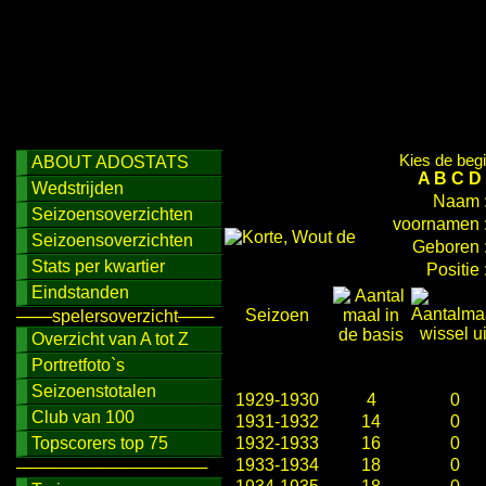
Kies de begi
ABOUT ADOSTATS
A
B
C
D
Wedstrijden
Naam 
Seizoensoverzichten
voornamen 
Seizoensoverzichten
Geboren 
Stats per kwartier
Positie 
Eindstanden
Seizoen
───spelersoverzicht───
Overzicht van A tot Z
Portretfoto`s
Seizoenstotalen
1929-1930
4
0
Club van 100
1931-1932
14
0
Topscorers top 75
1932-1933
16
0
1933-1934
18
0
────────────────