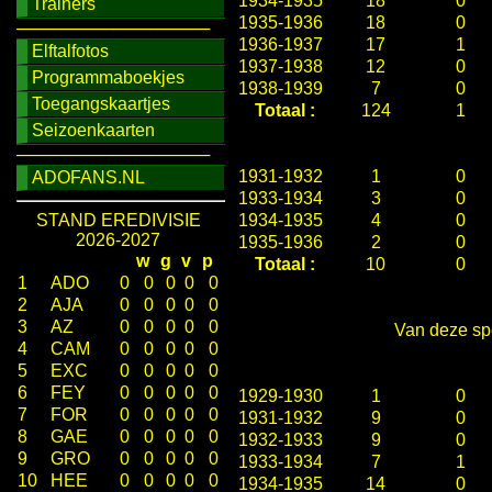
1934-1935
18
0
Trainers
1935-1936
18
0
────────────────
1936-1937
17
1
Elftalfotos
1937-1938
12
0
Programmaboekjes
1938-1939
7
0
Toegangskaartjes
Totaal :
124
1
Seizoenkaarten
────────────────
1931-1932
1
0
ADOFANS.NL
1933-1934
3
0
STAND EREDIVISIE
1934-1935
4
0
2026-2027
1935-1936
2
0
w
g
v
p
Totaal :
10
0
1
ADO
0
0
0
0
0
2
AJA
0
0
0
0
0
3
AZ
0
0
0
0
0
Van deze spe
4
CAM
0
0
0
0
0
5
EXC
0
0
0
0
0
6
FEY
0
0
0
0
0
1929-1930
1
0
7
FOR
0
0
0
0
0
1931-1932
9
0
8
GAE
0
0
0
0
0
1932-1933
9
0
9
GRO
0
0
0
0
0
1933-1934
7
1
10
HEE
0
0
0
0
0
1934-1935
14
0