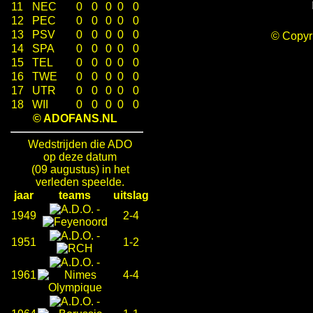
11
NEC
0
0
0
0
0
12
PEC
0
0
0
0
0
13
PSV
0
0
0
0
0
© Copy
14
SPA
0
0
0
0
0
15
TEL
0
0
0
0
0
16
TWE
0
0
0
0
0
17
UTR
0
0
0
0
0
18
WII
0
0
0
0
0
© ADOFANS.NL
Wedstrijden die ADO
op deze datum
(09 augustus) in het
verleden speelde.
jaar
teams
uitslag
-
1949
2-4
-
1951
1-2
-
1961
4-4
-