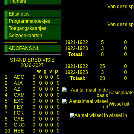
Trainers
Van deze spe
────────────────
Elftalfotos
Programmaboekjes
Van deze spe
Toegangskaartjes
Seizoenkaarten
────────────────
1921-1922
5
0
ADOFANS.NL
1922-1923
3
0
Totaal :
8
0
STAND EREDIVISIE
2026-2027
1921-1922
25
0
w
g
v
p
1922-1923
3
0
1
ADO
0
0
0
0
0
Totaal:
28
0
2
AJA
0
0
0
0
0
3
AZ
0
0
0
0
0
Basisplaats
4
CAM
0
0
0
0
0
5
EXC
0
0
0
0
0
Wissel uit
6
FEY
0
0
0
0
0
7
FOR
0
0
0
0
0
wissel in
8
GAE
0
0
0
0
0
9
GRO
0
0
0
0
0
10
HEE
0
0
0
0
0