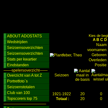
Kies de begi
ABOUT ADOSTATS
A
B
C
D
Wedstrijden
Naam 
Seizoensoverzichten
voornamen 
Seizoensoverzichten
Geboren 
Stats per kwartier
Overleden 
Eindstanden
Positie 
───spelersoverzicht───
Seizoen
Overzicht van A tot Z
Portretfoto`s
Seizoenstotalen
Club van 100
1921-1922
20
0
Topscorers top 75
Totaal :
20
0
────────────────