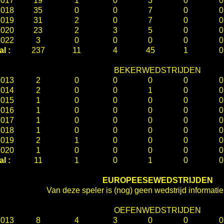
2017
19
1
0
3
0
0
2018
35
0
0
7
0
0
2019
31
2
0
7
0
0
2020
23
2
3
5
0
0
2022
3
0
0
0
0
0
al :
237
11
4
45
1
0
BEKERWEDSTRIJDEN
2013
2
0
0
0
0
0
2014
2
0
0
1
0
0
2015
1
0
0
0
0
0
2016
1
0
0
0
0
0
2017
1
0
0
0
0
0
2018
1
0
0
0
0
0
2019
2
1
0
0
0
0
2020
1
0
0
0
0
0
al :
11
1
0
1
0
0
EUROPEESEWEDSTRIJDEN
Van deze speler is (nog) geen wedstrijd informati
OEFENWEDSTRIJDEN
2013
8
4
3
0
0
0