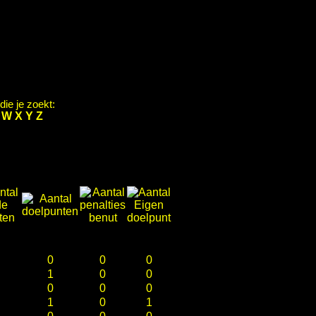
ie je zoekt:
V
W
X
Y
Z
0
0
0
1
0
0
0
0
0
1
0
1