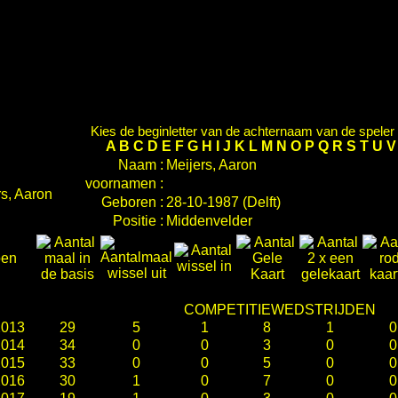
Kies de beginletter van de achternaam van de speler d
A
B
C
D
E
F
G
H
I
J
K
L
M
N
O
P
Q
R
S
T
U
Naam :
Meijers, Aaron
voornamen :
Geboren :
28-10-1987 (Delft)
Positie :
Middenvelder
oen
COMPETITIEWEDSTRIJDEN
2013
29
5
1
8
1
0
2014
34
0
0
3
0
0
2015
33
0
0
5
0
0
2016
30
1
0
7
0
0