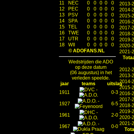
11
NEC
0
0
0
0
0
2013-
12
PEC
0
0
0
0
0
2014-
13
PSV
0
0
0
0
0
2015-
14
SPA
0
0
0
0
0
2016-
15
TEL
0
0
0
0
0
2017-
16
TWE
0
0
0
0
0
2018-
17
UTR
0
0
0
0
0
2019-
18
WII
0
0
0
0
0
2020-
© ADOFANS.NL
2021-
Totaa
Wedstrijden die ADO
op deze datum
2012-
(06 augustus) in het
2013-
verleden speelde.
2014-
jaar
teams
uitslag
2015-
-
1911
0-3
2016-
2017-
-
1927
6-5
2018-
2019-
-
1961
2-0
2020-
2021-
-
1967
0-0
Tota