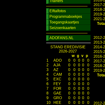
2016-
Trainers
2017-
────────────────
2018-
Elftalfotos
2019-
Programmaboekjes
2021-
Toegangskaartjes
Tota
Seizoenkaarten
────────────────
2012-
ADOFANS.NL
2013-
STAND EREDIVISIE
2014-
2026-2027
2015-
w
g
v
p
2016-
1
ADO
0
0
0
0
0
2017-
2
AJA
0
0
0
0
0
2018-
3
AZ
0
0
0
0
0
2019-
4
CAM
0
0
0
0
0
Tota
5
EXC
0
0
0
0
0
6
FEY
0
0
0
0
0
7
FOR
0
0
0
0
0
8
GAE
0
0
0
0
0
9
GRO
0
0
0
0
0
10
HEE
0
0
0
0
0
2012-