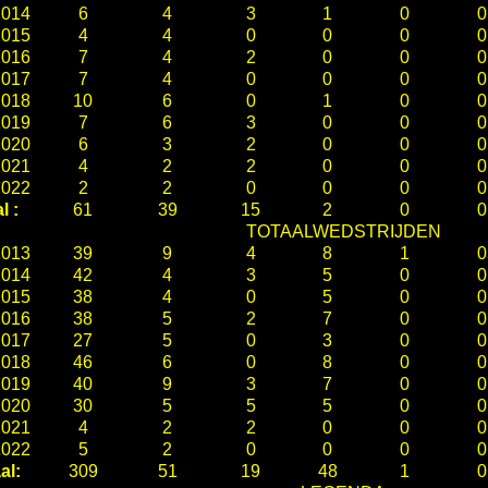
2014
6
4
3
1
0
0
2015
4
4
0
0
0
0
2016
7
4
2
0
0
0
2017
7
4
0
0
0
0
2018
10
6
0
1
0
0
2019
7
6
3
0
0
0
2020
6
3
2
0
0
0
2021
4
2
2
0
0
0
2022
2
2
0
0
0
0
l :
61
39
15
2
0
0
TOTAALWEDSTRIJDEN
2013
39
9
4
8
1
0
2014
42
4
3
5
0
0
2015
38
4
0
5
0
0
2016
38
5
2
7
0
0
2017
27
5
0
3
0
0
2018
46
6
0
8
0
0
2019
40
9
3
7
0
0
2020
30
5
5
5
0
0
2021
4
2
2
0
0
0
2022
5
2
0
0
0
0
al:
309
51
19
48
1
0