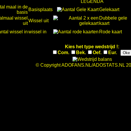
LEGENDA
Basisplaats
Gelekaart
Dubbele gele
Wissel uit
kaart
wissel in
Rode kaart
Kies het type wedstrijd !:
Com.
Bek.
Oef.
Eur.
Oke
© Copyright ADOFANS.NL/ADOSTATS.NL 20