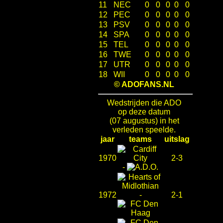
11
NEC
0
0
0
0
0
12
PEC
0
0
0
0
0
13
PSV
0
0
0
0
0
14
SPA
0
0
0
0
0
15
TEL
0
0
0
0
0
16
TWE
0
0
0
0
0
17
UTR
0
0
0
0
0
18
WII
0
0
0
0
0
© ADOFANS.NL
Wedstrijden die ADO
op deze datum
(07 augustus) in het
verleden speelde.
jaar
teams
uitslag
1970
2-3
-
1972
-
2-1