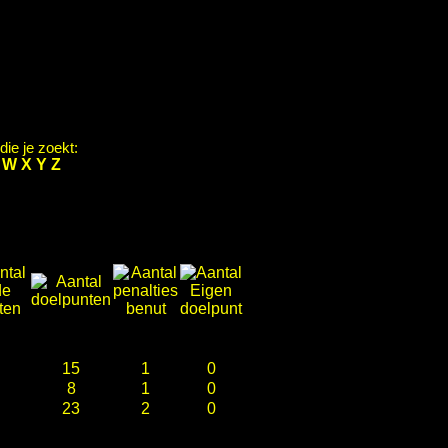
ie je zoekt:
V
W
X
Y
Z
15
1
0
8
1
0
23
2
0