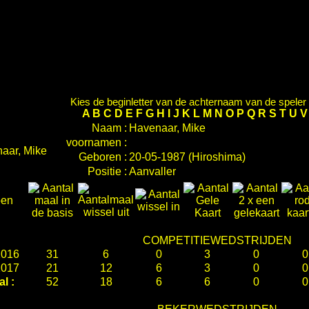
Kies de beginletter van de achternaam van de speler d
A
B
C
D
E
F
G
H
I
J
K
L
M
N
O
P
Q
R
S
T
U
Naam :
Havenaar, Mike
voornamen :
Geboren :
20-05-1987 (Hiroshima)
Positie :
Aanvaller
oen
COMPETITIEWEDSTRIJDEN
2016
31
6
0
3
0
0
2017
21
12
6
3
0
0
al :
52
18
6
6
0
0