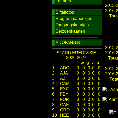
Trainers
2015-
────────────────
2016-
Elftalfotos
Tota
Programmaboekjes
Toegangskaartjes
Seizoenkaarten
────────────────
ADOFANS.NL
2015-
STAND EREDIVISIE
2016-
2026-2027
Totaa
w
g
v
p
1
ADO
0
0
0
0
0
2015-
2
AJA
0
0
0
0
0
2016-
3
AZ
0
0
0
0
0
Tota
4
CAM
0
0
0
0
0
5
EXC
0
0
0
0
0
6
FEY
0
0
0
0
0
7
FOR
0
0
0
0
0
8
GAE
0
0
0
0
0
9
GRO
0
0
0
0
0
10
HEE
0
0
0
0
0