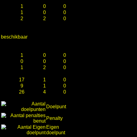
1
0
0
1
0
0
2
2
0
e beschikbaar
1
0
0
0
0
0
1
2
0
17
1
0
9
1
0
26
4
0
Doelpunt
Penalty
Eigen
doelpunt