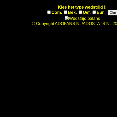
Kies het type wedstrijd !:
Com.
Bek.
Oef.
Eur.
Oke
© Copyright ADOFANS.NL/ADOSTATS.NL 20