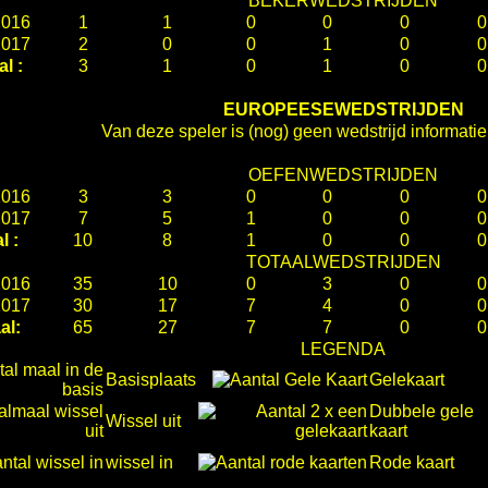
BEKERWEDSTRIJDEN
2016
1
1
0
0
0
0
2017
2
0
0
1
0
0
al :
3
1
0
1
0
0
EUROPEESEWEDSTRIJDEN
Van deze speler is (nog) geen wedstrijd informati
OEFENWEDSTRIJDEN
2016
3
3
0
0
0
0
2017
7
5
1
0
0
0
l :
10
8
1
0
0
0
TOTAALWEDSTRIJDEN
2016
35
10
0
3
0
0
2017
30
17
7
4
0
0
al:
65
27
7
7
0
0
LEGENDA
Basisplaats
Gelekaart
Dubbele gele
Wissel uit
kaart
wissel in
Rode kaart