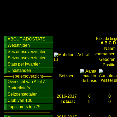
Kies de begi
ABOUT ADOSTATS
A
B
C
D
Wedstrijden
Naam 
Seizoensoverzichten
voornamen 
Seizoensoverzichten
Geboren 
Stats per kwartier
Positie 
Eindstanden
Seizoen
───spelersoverzicht───
Overzicht van A tot Z
Portretfoto`s
Seizoenstotalen
2016-2017
8
0
Club van 100
Totaal :
8
0
Topscorers top 75
────────────────