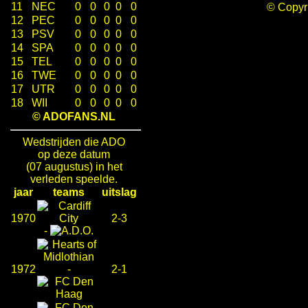
11
NEC
0
0
0
0
0
© Copy
12
PEC
0
0
0
0
0
13
PSV
0
0
0
0
0
14
SPA
0
0
0
0
0
15
TEL
0
0
0
0
0
16
TWE
0
0
0
0
0
17
UTR
0
0
0
0
0
18
WII
0
0
0
0
0
© ADOFANS.NL
Wedstrijden die ADO
op deze datum
(07 augustus) in het
verleden speelde.
jaar
teams
uitslag
1970
2-3
-
1972
-
2-1