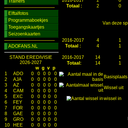
2016-2017
2
0
Trainers
Totaal :
2
0
────────────────
Elftalfotos
Programmaboekjes
Van deze spe
Toegangskaartjes
Seizoenkaarten
────────────────
2016-2017
4
1
Totaal :
4
1
ADOFANS.NL
STAND EREDIVISIE
2016-2017
14
1
2026-2027
Totaal:
14
1
w
g
v
p
1
ADO
0
0
0
0
0
Basisplaats
2
AJA
0
0
0
0
0
3
AZ
0
0
0
0
0
Wissel uit
4
CAM
0
0
0
0
0
5
EXC
0
0
0
0
0
wissel in
6
FEY
0
0
0
0
0
7
FOR
0
0
0
0
0
8
GAE
0
0
0
0
0
9
GRO
0
0
0
0
0
10
HEE
0
0
0
0
0