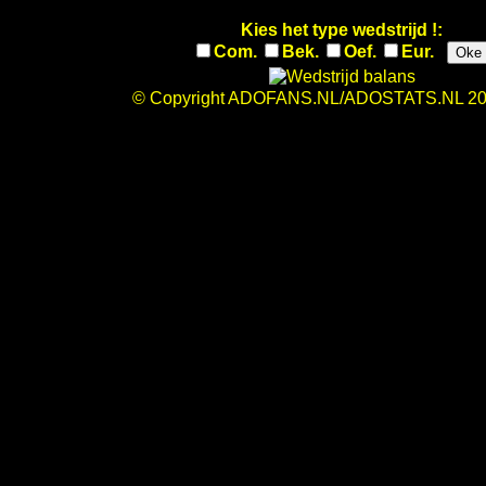
Kies het type wedstrijd !:
Com.
Bek.
Oef.
Eur.
Oke
© Copyright ADOFANS.NL/ADOSTATS.NL 20