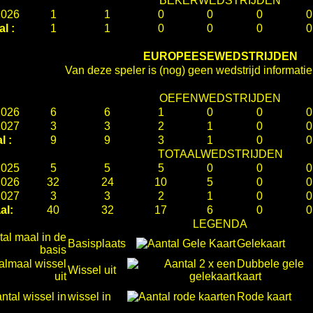
BEKERWEDSTRIJDEN
2026
1
1
0
0
0
0
al :
1
1
0
0
0
0
EUROPEESEWEDSTRIJDEN
Van deze speler is (nog) geen wedstrijd informati
OEFENWEDSTRIJDEN
2026
6
6
1
0
0
0
2027
3
3
2
1
0
0
l :
9
9
3
1
0
0
TOTAALWEDSTRIJDEN
2025
5
5
5
0
0
0
2026
32
24
10
5
0
0
2027
3
3
2
1
0
0
al:
40
32
17
6
0
0
LEGENDA
Basisplaats
Gelekaart
Dubbele gele
Wissel uit
kaart
wissel in
Rode kaart