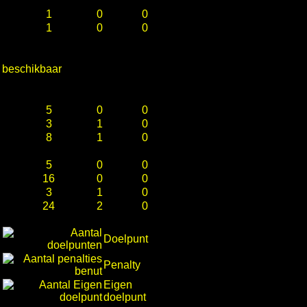
1
0
0
1
0
0
e beschikbaar
5
0
0
3
1
0
8
1
0
5
0
0
16
0
0
3
1
0
24
2
0
Doelpunt
Penalty
Eigen
doelpunt