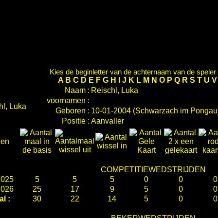
Kies de beginletter van de achternaam van de speler d
A
B
C
D
E
F
G
H
I
J
K
L
M
N
O
P
Q
R
S
T
U
Naam :
Reischl, Luka
voornamen :
Geboren :
10-01-2004 (Schwarzach im Pongau
Positie :
Aanvaller
oen
COMPETITIEWEDSTRIJDEN
2025
5
5
5
0
0
0
2026
25
17
9
5
0
0
al :
30
22
14
5
0
0