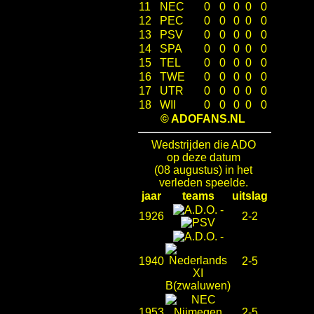
11
NEC
0
0
0
0
0
12
PEC
0
0
0
0
0
13
PSV
0
0
0
0
0
14
SPA
0
0
0
0
0
15
TEL
0
0
0
0
0
16
TWE
0
0
0
0
0
17
UTR
0
0
0
0
0
18
WII
0
0
0
0
0
© ADOFANS.NL
Wedstrijden die ADO
op deze datum
(08 augustus) in het
verleden speelde.
jaar
teams
uitslag
-
1926
2-2
-
1940
2-5
1953
2-5