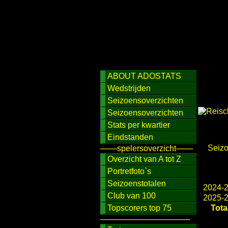
ABOUT ADOSTATS
Wedstrijden
Seizoensoverzichten
Seizoensoverzichten
Stats per kwartier
Eindstanden
Seiz
───spelersoverzicht───
Overzicht van A tot Z
Portretfoto`s
Seizoenstotalen
2024-
Club van 100
2025-
Topscorers top 75
Tota
────────────────