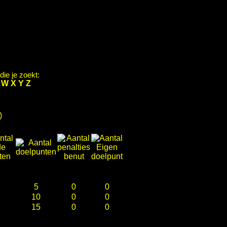
ie je zoekt:
V
W
X
Y
Z
)
5
0
0
10
0
0
15
0
0