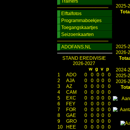
Trainers
2025-
────────────────
Tota
Elftalfotos
Programmaboekjes
Toegangskaartjes
Seizoenkaarten
────────────────
2025-
ADOFANS.NL
2026-
STAND EREDIVISIE
Totaa
2026-2027
w
g
v
p
2024-
1
ADO
0
0
0
0
0
2025-
2
AJA
0
0
0
0
0
2026-
3
AZ
0
0
0
0
0
Tota
4
CAM
0
0
0
0
0
5
EXC
0
0
0
0
0
6
FEY
0
0
0
0
0
7
FOR
0
0
0
0
0
8
GAE
0
0
0
0
0
9
GRO
0
0
0
0
0
10
HEE
0
0
0
0
0