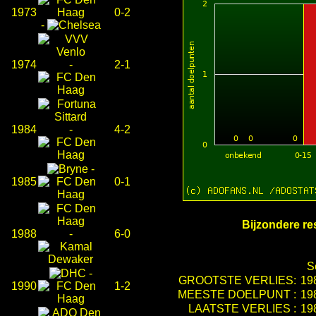
1973
0-2
-
1974
-
2-1
1984
-
4-2
-
1985
0-1
Bijzondere res
1988
-
6-0
S
-
GROOTSTE VERLIES:
19
1990
1-2
MEESTE DOELPUNT :
19
LAATSTE VERLIES :
19