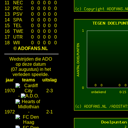
11
NEC
0
0
0
0
0
12
PEC
0
0
0
0
0
13
PSV
0
0
0
0
0
14
SPA
0
0
0
0
0
15
TEL
0
0
0
0
0
16
TWE
0
0
0
0
0
17
UTR
0
0
0
0
0
18
WII
0
0
0
0
0
© ADOFANS.NL
Wedstrijden die ADO
op deze datum
(07 augustus) in het
verleden speelde.
jaar
teams
uitslag
1970
2-3
-
1972
-
2-1