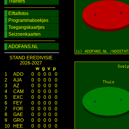
Trainers
────────────────
Elftalfotos
Programmaboekjes
Toegangskaartjes
Seizoenkaarten
────────────────
ADOFANS.NL
STAND EREDIVISIE
2026-2027
w
g
v
p
1
ADO
0
0
0
0
0
2
AJA
0
0
0
0
0
3
AZ
0
0
0
0
0
4
CAM
0
0
0
0
0
5
EXC
0
0
0
0
0
6
FEY
0
0
0
0
0
7
FOR
0
0
0
0
0
8
GAE
0
0
0
0
0
9
GRO
0
0
0
0
0
10
HEE
0
0
0
0
0