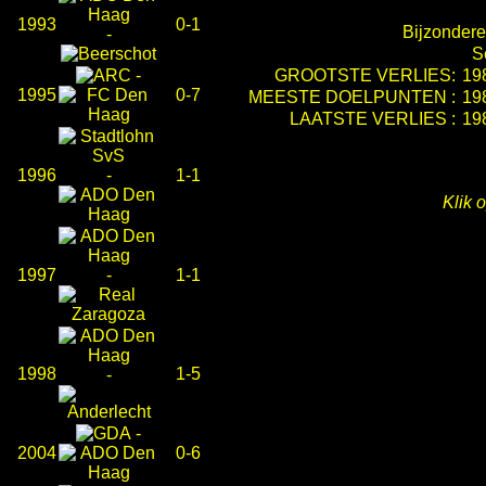
1993
0-1
Bijzondere
-
S
-
GROOTSTE VERLIES:
19
1995
0-7
MEESTE DOELPUNTEN :
19
LAATSTE VERLIES :
19
1996
-
1-1
Klik 
1997
-
1-1
1998
1-5
-
-
2004
0-6