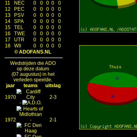
11
NEC
0
0
0
0
0
12
PEC
0
0
0
0
0
13
PSV
0
0
0
0
0
14
SPA
0
0
0
0
0
15
TEL
0
0
0
0
0
16
TWE
0
0
0
0
0
17
UTR
0
0
0
0
0
18
WII
0
0
0
0
0
© ADOFANS.NL
Wedstrijden die ADO
op deze datum
(07 augustus) in het
verleden speelde.
jaar
teams
uitslag
1970
2-3
-
1972
-
2-1