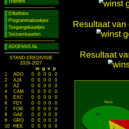
Trainers
────────────────
Elftalfotos
Programmaboekjes
Resultaat van 
Toegangskaartjes
Seizoenkaarten
────────────────
ADOFANS.NL
Resultaat va
STAND EREDIVISIE
2026-2027
w
g
v
p
1
ADO
0
0
0
0
0
2
AJA
0
0
0
0
0
3
AZ
0
0
0
0
0
4
CAM
0
0
0
0
0
5
EXC
0
0
0
0
0
6
FEY
0
0
0
0
0
7
FOR
0
0
0
0
0
8
GAE
0
0
0
0
0
9
GRO
0
0
0
0
0
10
HEE
0
0
0
0
0