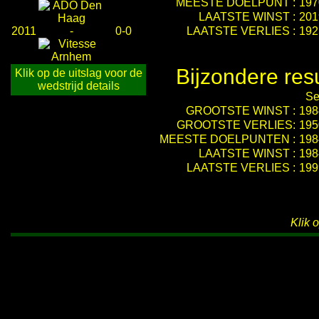
MEESTE DOELPUNT :
197
LAATSTE WINST :
201
2011
-
0-0
LAATSTE VERLIES :
192
Bijzondere res
Klik op de uitslag voor de
wedstrijd details
Se
GROOTSTE WINST :
198
GROOTSTE VERLIES:
195
MEESTE DOELPUNTEN :
198
LAATSTE WINST :
198
LAATSTE VERLIES :
199
Klik 